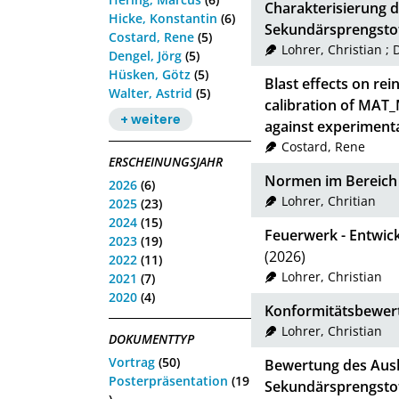
Charakterisierung 
Hicke, Konstantin
(6)
Sekundärsprengsto
Costard, Rene
(5)
Lohrer, Christian
;
D
Dengel, Jörg
(5)
Hüsken, Götz
(5)
Blast effects on rei
Walter, Astrid
(5)
calibration of MA
+ weitere
against experimenta
Costard, Rene
ERSCHEINUNGSJAHR
Normen im Bereich d
2026
(6)
Lohrer, Chritian
2025
(23)
2024
(15)
Feuerwerk - Entwick
2023
(19)
(2026)
2022
(11)
Lohrer, Christian
2021
(7)
2020
(4)
Konformitätsbewert
Lohrer, Christian
DOKUMENTTYP
Vortrag
(50)
Bewertung des Ausl
Posterpräsentation
(19
Sekundärsprengsto