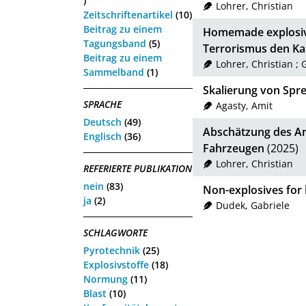
)
Lohrer, Christian
Zeitschriftenartikel
(10)
Beitrag zu einem
Homemade explosiv
Tagungsband
(5)
Terrorismus den K
Beitrag zu einem
Lohrer, Christian
;
G
Sammelband
(1)
Skalierung von Spr
SPRACHE
Agasty, Amit
Deutsch
(49)
Abschätzung des An
Englisch
(36)
Fahrzeugen
(2025)
Lohrer, Christian
REFERIERTE PUBLIKATION
nein
(83)
Non-explosives for 
ja
(2)
Dudek, Gabriele
SCHLAGWORTE
Pyrotechnik
(25)
Explosivstoffe
(18)
Normung
(11)
Blast
(10)