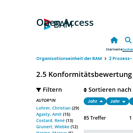
Open Access
Startseite
Suche
Organisationseinheit der BAM
2 Prozess-
2.5 Konformitätsbewertung 
Filtern
Sortieren nach
AUTOR*IN
Jahr
Jahr
Lohrer, Christian
(29)
Agasty, Amit
(15)
85
Treffer
1
Costard, René
(13)
Grunert, Wiebke
(12)
Hering, Marcus
(6)