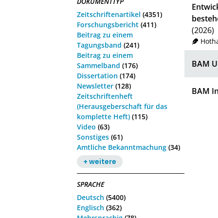
DOKUMENTTYP
Entwic
Zeitschriftenartikel
(4351)
besteh
Forschungsbericht
(411)
(2026)
Beitrag zu einem
Hoth
Tagungsband
(241)
Beitrag zu einem
BAM Up
Sammelband
(176)
Dissertation
(174)
Newsletter
(128)
BAM In
Zeitschriftenheft
(Herausgeberschaft für das
komplette Heft)
(115)
Video
(63)
Sonstiges
(61)
Amtliche Bekanntmachung
(34)
+ weitere
SPRACHE
Deutsch
(5400)
Englisch
(362)
Mehrsprachig
(78)