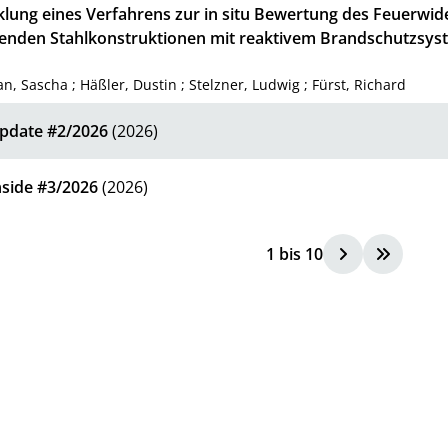
klung eines Verfahrens zur in situ Bewertung des Feuerwid
enden Stahlkonstruktionen mit reaktivem Brandschutzsyst
an, Sascha
;
Häßler, Dustin
;
Stelzner, Ludwig
;
Fürst, Richard
date #2/2026
(2026)
side #3/2026
(2026)
1
bis
10