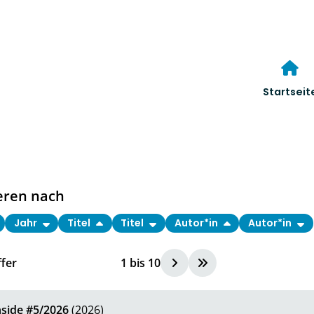
Startseit
eren nach
Jahr
Titel
Titel
Autor*in
Autor*in
fer
1
bis
10
side #5/2026
(2026)