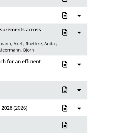
XML
50
100
easurements across
mann, Axel
;
Roethke, Anita
;
Meermann, Björn
h for an efficient
 2026
(2026)