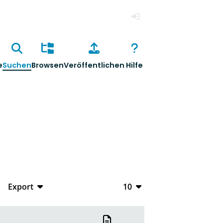
Anmelden
e
Suchen
Browsen
Veröffentlichen
Hilfe
Export
10
CSV
10
RIS
20