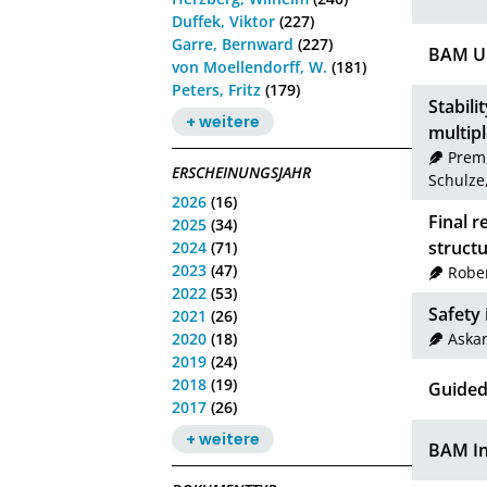
Duffek, Viktor
(227)
Garre, Bernward
(227)
BAM Up
von Moellendorff, W.
(181)
Peters, Fritz
(179)
Stabili
+ weitere
multip
Prem
ERSCHEINUNGSJAHR
Schulze
2026
(16)
Final r
2025
(34)
structu
2024
(71)
2023
(47)
Robe
2022
(53)
Safety 
2021
(26)
2020
(18)
Askar
2019
(24)
2018
(19)
Guided
2017
(26)
+ weitere
BAM In