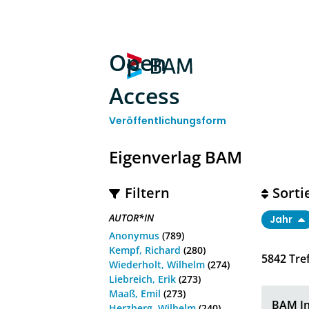
Open
Access
Veröffentlichungsform
Eigenverlag BAM
Filtern
Sorti
AUTOR*IN
Jahr
Anonymus
(789)
Kempf, Richard
(280)
5842
Tref
Wiederholt, Wilhelm
(274)
Liebreich, Erik
(273)
Maaß, Emil
(273)
BAM In
Herzberg, Wilhelm
(240)