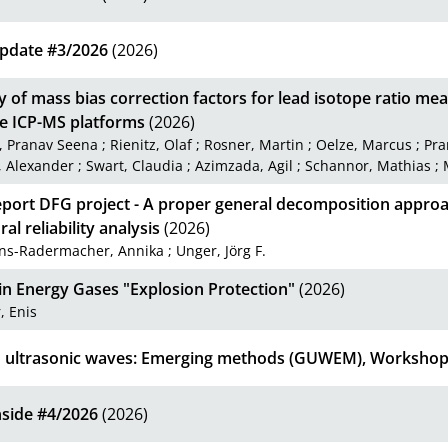
date #3/2026
(2026)
ty of mass bias correction factors for lead isotope ratio m
le ICP-MS platforms
(2026)
, Pranav Seena
;
Rienitz, Olaf
;
Rosner, Martin
;
Oelze, Marcus
;
Pra
, Alexander
;
Swart, Claudia
;
Azimzada, Agil
;
Schannor, Mathias
;
eport DFG project - A proper general decomposition approac
ral reliability analysis
(2026)
ns-Radermacher, Annika
;
Unger, Jörg F.
in Energy Gases "Explosion Protection"
(2026)
, Enis
 ultrasonic waves: Emerging methods (GUWEM), Workshop
side #4/2026
(2026)