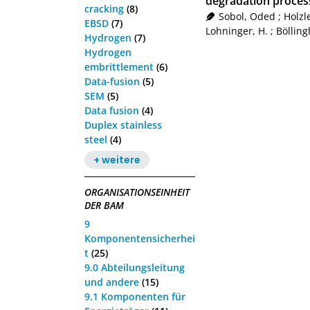
degradation process
cracking
(8)
Sobol, Oded
;
Holzl
EBSD
(7)
Lohninger, H.
;
Böllin
Hydrogen
(7)
Hydrogen
embrittlement
(6)
Data-fusion
(5)
SEM
(5)
Data fusion
(4)
Duplex stainless
steel
(4)
+ weitere
ORGANISATIONSEINHEIT
DER BAM
9
Komponentensicherhei
t
(25)
9.0 Abteilungsleitung
und andere
(15)
9.1 Komponenten für