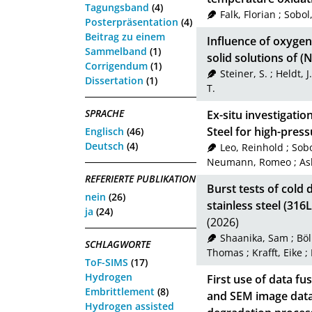
Tagungsband
(4)
Falk, Florian
;
Sobol
Posterpräsentation
(4)
Beitrag zu einem
Influence of oxygen
Sammelband
(1)
solid solutions of (
Corrigendum
(1)
Steiner, S.
;
Heldt, J.
Dissertation
(1)
T.
SPRACHE
Ex-situ investigatio
Steel for high-pres
Englisch
(46)
Deutsch
(4)
Leo, Reinhold
;
Sob
Neumann, Romeo
;
As
REFERIERTE PUBLIKATION
Burst tests of cold
nein
(26)
stainless steel (31
ja
(24)
(2026)
Shaanika, Sam
;
Böl
SCHLAGWORTE
Thomas
;
Krafft, Eike
;
ToF-SIMS
(17)
Hydrogen
First use of data fu
Embrittlement
(8)
and SEM image data
Hydrogen assisted