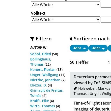
Volltext
Filtern
Sortieren nach
AUTOR*IN
Jahr
Jahr
Sobol, Oded
(50)
Böllinghaus,
50
Treffer
1
Thomas
(22)
Konert, Florian
(13)
Unger, Wolfgang
(11)
Deuterium permeatio
Nietzke, Jonathan
(7)
viewed by ToF-SIMS
Eliezer, D.
(4)
Holzweber, Markus
Grimault de Freitas,
Thomas
;
Unger, Wolf
Tomás
(4)
Krafft, Eike
(4)
Time-of-Flight sec
Wirth, Thomas
(4)
imaging of deuteriu