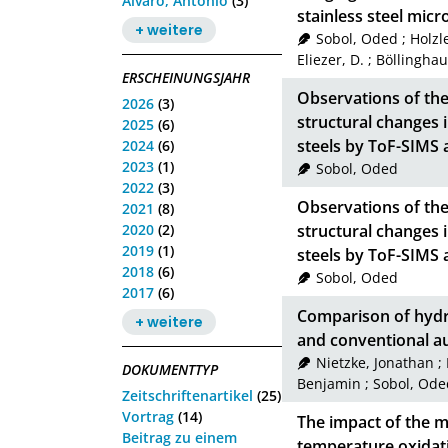
Alvaro, Antonio
(3)
stainless steel micr
+ weitere
Sobol, Oded
;
Holzl
Eliezer, D.
;
Böllingha
ERSCHEINUNGSJAHR
Observations of the
2026
(3)
structural changes 
2025
(6)
steels by ToF-SIMS
2024
(6)
2023
(1)
Sobol, Oded
2022
(3)
Observations of the
2021
(8)
2020
(2)
structural changes 
2019
(1)
steels by ToF-SIMS
2018
(6)
Sobol, Oded
2017
(6)
Comparison of hydr
+ weitere
and conventional au
Nietzke, Jonathan
;
DOKUMENTTYP
Benjamin
;
Sobol, Ode
Zeitschriftenartikel
(25)
Vortrag
(14)
The impact of the m
Beitrag zu einem
temperature oxidati