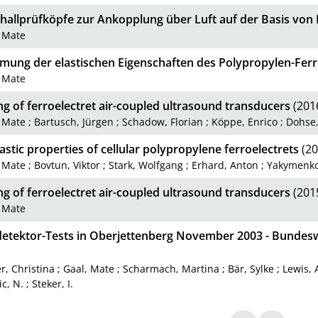
challprüfköpfe zur Ankopplung über Luft auf der Basis von 
, Mate
mung der elastischen Eigenschaften des Polypropylen-Ferr
, Mate
g of ferroelectret air-coupled ultrasound transducers
(201
, Mate
;
Bartusch, Jürgen
;
Schadow, Florian
;
Köppe, Enrico
;
Dohse,
astic properties of cellular polypropylene ferroelectrets
(20
, Mate
;
Bovtun, Viktor
;
Stark, Wolfgang
;
Erhard, Anton
;
Yakymenko
g of ferroelectret air-coupled ultrasound transducers
(201
, Mate
detektor-Tests in Oberjettenberg November 2003 - Bundes
r, Christina
;
Gaal, Mate
;
Scharmach, Martina
;
Bär, Sylke
;
Lewis, 
c, N.
;
Steker, I.