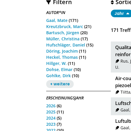
Filtern
Sorti
AUTOR*IN
Jahr
Gaal, Mate
(171)
Kreutzbruck, Marc
(21)
171
Treff
Bartusch, Jürgen
(20)
Müller, Christina
(17)
Hufschläger, Daniel
(15)
Qualita
Döring, Joachim
(11)
reinfo
Heckel, Thomas
(11)
Rus, J
Hillger, W.
(11)
U.
Dohse, Elmar
(10)
Gohlke, Dirk
(10)
Air-cou
+ weitere
piezoel
Tiitta
ERSCHEINUNGSJAHR
Luftsc
2026
(6)
Gaal
2025
(11)
2024
(5)
Luftul
2023
(7)
Gaal
2022
(10)