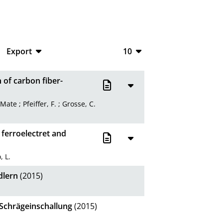
Export
10
CSV
10
 of carbon fiber-
RIS
20
 Mate
;
Pfeiffer, F.
;
Grosse, C.
XML
50
100
 ferroelectret and
 L.
dlern
(2015)
 Schrägeinschallung
(2015)