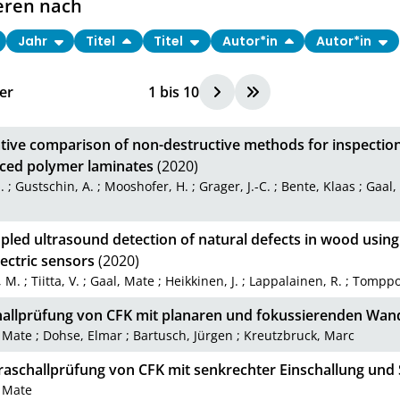
eren nach
Jahr
Titel
Titel
Autor*in
Autor*in
er
1
bis
10
tive comparison of non-destructive methods for inspection
rced polymer laminates
(2020)
.
;
Gustschin, A.
;
Mooshofer, H.
;
Grager, J.-C.
;
Bente, Klaas
;
Gaal,
pled ultrasound detection of natural defects in wood using
ectric sensors
(2020)
, M.
;
Tiitta, V.
;
Gaal, Mate
;
Heikkinen, J.
;
Lappalainen, R.
;
Tomppo,
hallprüfung von CFK mit planaren und fokussierenden Wan
, Mate
;
Dohse, Elmar
;
Bartusch, Jürgen
;
Kreutzbruck, Marc
traschallprüfung von CFK mit senkrechter Einschallung und
, Mate