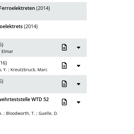
Ferroelektreten
(2014)
oelektrets
(2014)
6)
 Elmar
16)
, Y.
;
Kreutzbruck, Marc
5)
wehrteststelle WTD 52
A.
;
Bloodworth, T.
;
Guelle, D.