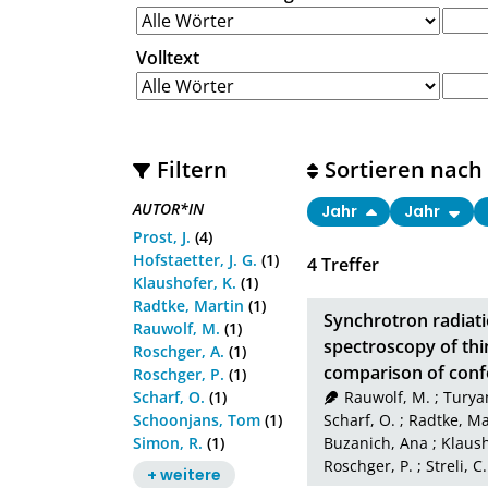
Volltext
Filtern
Sortieren nach
AUTOR*IN
Jahr
Jahr
Prost, J.
(4)
Hofstaetter, J. G.
(1)
4
Treffer
Klaushofer, K.
(1)
Radtke, Martin
(1)
Synchrotron radiati
Rauwolf, M.
(1)
spectroscopy of thi
Roschger, A.
(1)
comparison of conf
Roschger, P.
(1)
Scharf, O.
(1)
Rauwolf, M.
;
Turya
Schoonjans, Tom
(1)
Scharf, O.
;
Radtke, Ma
Simon, R.
(1)
Buzanich, Ana
;
Klaush
Roschger, P.
;
Streli, C.
+ weitere