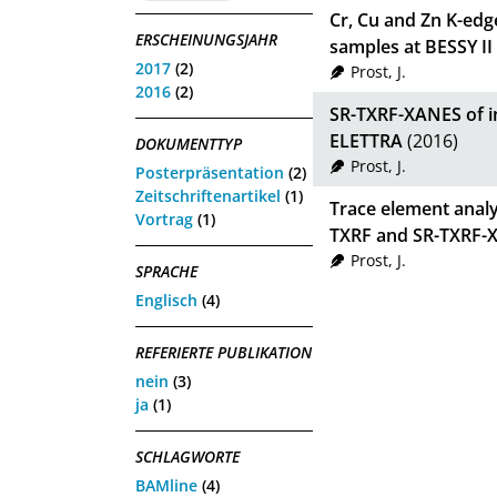
Cr, Cu and Zn K-ed
ERSCHEINUNGSJAHR
samples at BESSY I
2017
(2)
Prost, J.
2016
(2)
SR-TXRF-XANES of i
ELETTRA
(2016)
DOKUMENTTYP
Prost, J.
Posterpräsentation
(2)
Zeitschriftenartikel
(1)
Trace element analy
Vortrag
(1)
TXRF and SR-TXRF-
Prost, J.
SPRACHE
Englisch
(4)
REFERIERTE PUBLIKATION
nein
(3)
ja
(1)
SCHLAGWORTE
BAMline
(4)