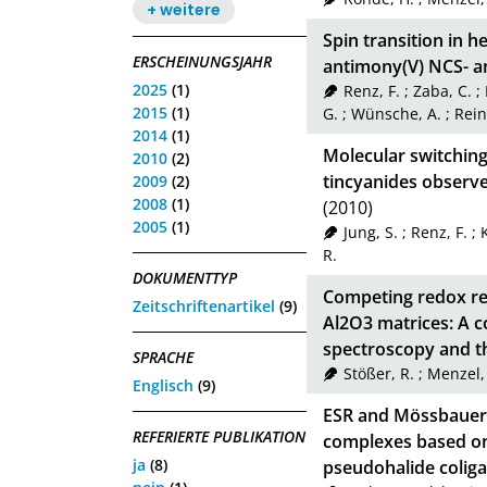
+ weitere
Spin transition in h
ERSCHEINUNGSJAHR
antimony(V) NCS- 
2025
(1)
Renz, F.
;
Zaba, C.
;
2015
(1)
G.
;
Wünsche, A.
;
Rein
2014
(1)
Molecular switching
2010
(2)
tincyanides observ
2009
(2)
2008
(1)
(2010)
2005
(1)
Jung, S.
;
Renz, F.
;
R.
DOKUMENTTYP
Competing redox re
Zeitschriftenartikel
(9)
Al2O3 matrices: A 
spectroscopy and t
SPRACHE
Stößer, R.
;
Menzel,
Englisch
(9)
ESR and Mössbauer s
REFERIERTE PUBLIKATION
complexes based on 
ja
(8)
pseudohalide colig