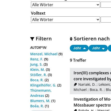
Volltext
Filtern
Sortieren nach
AUTOR*IN
Jahr
Jahr
Menzel, Michael
(9)
Renz, F.
(9)
9
Treffer
Jung, S.
(3)
Klein, M.
(3)
Iron(III) complexes
Stößer, R.
(3)
core investigated 
Boca, R.
(2)
Nariaki, D.
;
Lekovic,
Klingelhöfer, G.
(2)
Michael
;
Boca, R.
;
Bl
Thünemann,
Andreas
(2)
Investigation of M
Blumers, M.
(1)
Mössbauer spectro
Boča, R.
(1)
Rohde, H.
;
Menzel,