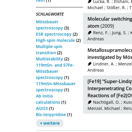
nein
(1)
Lucka, R.
;
Elshani, 
Michael
;
Stößer, R.
;
T
SCHLAGWORTE
Molecular switching
Mössbauer
atom
(2009)
spectroscopy
(3)
Renz, F.
;
Jung, S.
;
ESR spectroscopy
(2)
Andreas
High-spin molecule
(2)
Multiple spin
Metallosupramolecul
transition
(2)
investigated by Mö
Multistability
(2)
Lindner, A.
;
Menzel
119mSn- and 57Fe-
Andreas
Mössbauer
spectroscopy
(1)
[Fe19] “Super-Lindq
119mSn-Mössbauer
Interpenetrating C
spectroscopy
(1)
Reactions of [Fe2(O
Ab initio
calculations
(1)
Nachtigall, O.
;
Kus
Al2O3
(1)
Menzel, Michael
;
Renz
Bis-terpyridine
(1)
+ weitere