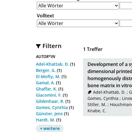
Volltext
Filtern
1
Treffer
AUTOR*IN
Development of a sy
Adel-Khattab, D.
(1)
Berger, G.
(1)
dimensional printed
El-Mofty, M.
(1)
homogenously distr
Gamal, A.
(1)
bone matrix in vitro
Ghaffar, K.
(1)
Adel-Khattab, D.
;
G
Giacomini, F.
(1)
Gomes, Cynthia
;
Linow
Gildenhaar, R.
(1)
Stiller, M.
;
Houshmand
Gomes, Cynthia
(1)
Knabe, C.
Günster, Jens
(1)
Hardt, M.
(1)
+ weitere