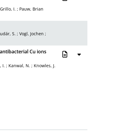
;
Grillo, I.
;
Pauw, Brian
udár, S.
;
Vogl, Jochen
;
antibacterial Cu ions
 I.
;
Kanwal, N.
;
Knowles, J.