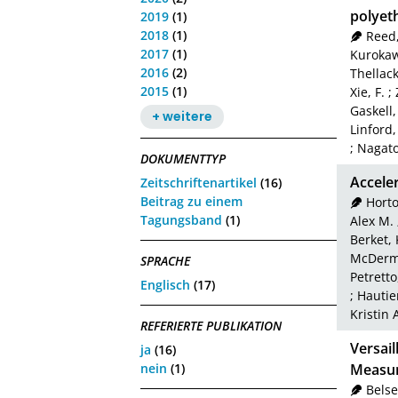
polyet
2019
(1)
2018
(1)
Reed,
2017
(1)
Kurokaw
2016
(2)
Thellack
2015
(1)
Xie, F.
;
Gaskell, 
+ weitere
Linford,
;
Nagato
DOKUMENTTYP
Acceler
Zeitschriftenartikel
(16)
Beitrag zu einem
Hort
Tagungsband
(1)
Alex M.
Berket, 
McDermo
SPRACHE
Petretto
Englisch
(17)
;
Hautie
Kristin 
REFERIERTE PUBLIKATION
Versai
ja
(16)
nein
(1)
Measur
Belse