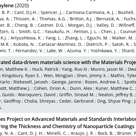
hylene
(2020)
 B. P.
;
Cant, D.J.H.
;
Spencer, J.
;
Carmona-Carmona, A. J.
;
Bushell, 
a, A.
;
Thissen, A.
;
Thomas, A.G.
;
Britton, A.J.
;
Bernasik, A.
;
Fuchs,
er, B.
;
Cheng, B.
;
Castner, D.G.
;
Morgan, D.J.
;
Valley, D.
;
Willneff,
Zorn, G.
;
Smith, G.C.
;
Yasukufu, H.
;
Fenton, J. L.
;
Chen, J.
;
Counsell
K.J.
;
Artyushkova, K.
;
Yang, L.
;
Zhang, L.
;
Eguchi, M.
;
Walker, M.
 M.R.
;
Kubota, N.
;
Cartazar-Martínez, O.
;
Dietrich, P.
;
Satoh, R.
;
S
mi, T.
;
Fernandez, V.
;
Lake, W.
;
Azuma, Y.
;
Yoshikawa, Y.
;
Shard,
ated data-driven materials science with the Materials Proje
on, Matthew K.
;
Huck, Patrick
;
Yang, Ruo Xi
;
Munro, Jason M.
;
Dwa
;
Kingsbury, Ryan S.
;
Wen, Mingjian
;
Shen, Jimmy X.
;
Mathis, Tyler
Karlo
;
Riebesell, Janosh
;
George, Janine
;
Rosen, Andrew S.
;
Spott
tt, Matthew J.
;
Cohen, Orion A.
;
Dunn, Alex
;
Kuner, Matthew C.
, Guido
;
Waroquiers, David
;
Griffin, Sinead M.
;
Neaton, Jeffrey B.
r, Geoffroy
;
Cholia, Shreyas
;
Ceder, Gerbrand
;
Ong, Shyue Ping
;
A.
lles Project on Advanced Materials and Standards Interlabo
ing the Thickness and Chemistry of Nanoparticle Coatings 
y, N. A.
;
Cant, D. J. H.
;
Minelli, C.
;
Araujo, J. R.
;
Bock, B.
;
Brüner, P