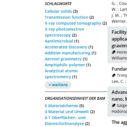
G.
;
Coun
SCHLAGWORTE
W.
;
Lar
Cellular solids
(3)
J. M.
;
T
Transmission function
(2)
Werner,
X-ray computed tomography
(2)
X-ray photoelectron
Facilit
spectroscopy
(2)
applic
Aantimicrobial
(1)
gravim
Accelerated Discovery
(1)
Horen
Additive manufacturing
(1)
Williams
Aerosol gravimetry
(1)
Amphiphilic polymer
(1)
Fundam
Analytical atomic
Trimp
spectrometry
(1)
Lee, C.
+ weitere
Advance
ORGANISATIONSEINHEIT DER BAM
nano, l
Salge
6 Materialchemie
(5)
Hodoroa
4 Material und Umwelt
(2)
6.1 Oberflächen- und
The agg
Dünnschichtanalyse
(2)