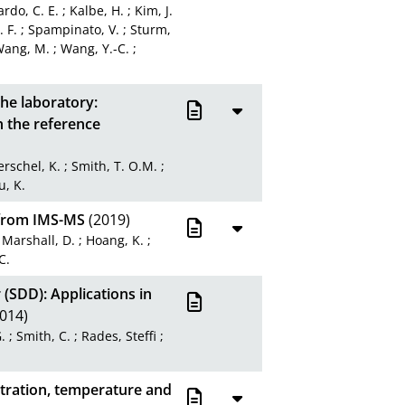
rdo, C. E.
;
Kalbe, H.
;
Kim, J.
. F.
;
Spampinato, V.
;
Sturm,
ang, M.
;
Wang, Y.-C.
;
the laboratory:
 the reference
erschel, K.
;
Smith, T. O.M.
;
u, K.
 from IMS-MS
(2019)
;
Marshall, D.
;
Hoang, K.
;
C.
 (SDD): Applications in
014)
.
;
Smith, C.
;
Rades, Steffi
;
ntration, temperature and