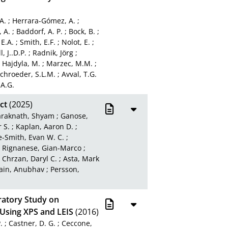
A.
;
Herrara-Gómez, A.
;
 A.
;
Baddorf, A. P.
;
Bock, B.
;
 E.A.
;
Smith, E.F.
;
Nolot, E.
;
, J..D.P.
;
Radnik, Jörg
;
;
Hajdyla, M.
;
Marzec, M.M.
;
chroeder, S.L.M.
;
Avval, T.G.
 A.G.
ct
(2025)
raknath, Shyam
;
Ganose,
 S.
;
Kaplan, Aaron D.
;
e-Smith, Evan W. C.
;
;
Rignanese, Gian-Marco
;
;
Chrzan, Daryl C.
;
Asta, Mark
Jain, Anubhav
;
Persson,
ratory Study on
Using XPS and LEIS
(2016)
.
;
Castner, D. G.
;
Ceccone,