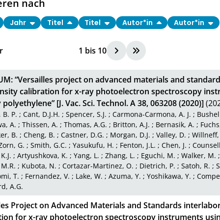
eren nach
Jahr
Titel
Titel
Autor*in
Autor*in
r
1
bis
10
M: “Versailles project on advanced materials and standard
nsity calibration for x-ray photoelectron spectroscopy ins
 polyethylene” [J. Vac. Sci. Technol. A 38, 063208 (2020)]
(202
 B. P.
;
Cant, D.J.H.
;
Spencer, S.J.
;
Carmona-Carmona, A. J.
;
Bushell
a, A.
;
Thissen, A.
;
Thomas, A.G.
;
Britton, A.J.
;
Bernasik, A.
;
Fuchs,
er, B.
;
Cheng, B.
;
Castner, D.G.
;
Morgan, D.J.
;
Valley, D.
;
Willneff,
Zorn, G.
;
Smith, G.C.
;
Yasukufu, H.
;
Fenton, J.L.
;
Chen, J.
;
Counsell,
K.J.
;
Artyushkova, K.
;
Yang, L.
;
Zhang, L.
;
Eguchi, M.
;
Walker, M.
 M.R.
;
Kubota, N.
;
Cortazar-Martinez, O.
;
Dietrich, P.
;
Satoh, R.
;
S
mi, T.
;
Fernandez, V.
;
Lake, W.
;
Azuma, Y.
;
Yoshikawa, Y.
;
Compea
d, A.G.
les Project on Advanced Materials and Standards interlabor
tion for x-ray photoelectron spectroscopy instruments usi