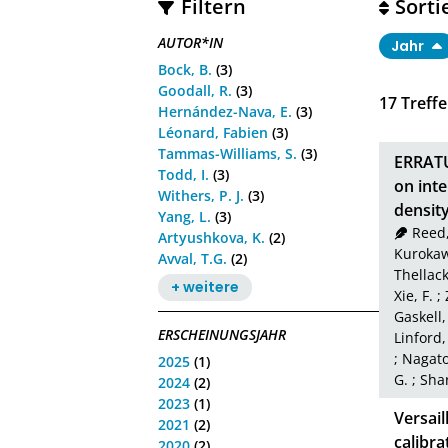
Filtern
Sorti
AUTOR*IN
Jahr
Bock, B.
(3)
Goodall, R.
(3)
17
Treffe
Hernández-Nava, E.
(3)
Léonard, Fabien
(3)
Tammas-Williams, S.
(3)
ERRATU
Todd, I.
(3)
on inte
Withers, P. J.
(3)
density
Yang, L.
(3)
Reed,
Artyushkova, K.
(2)
Kurokaw
Avval, T.G.
(2)
Thellack
+ weitere
Xie, F.
;
Gaskell, 
ERSCHEINUNGSJAHR
Linford,
;
Nagato
2025
(1)
G.
;
Shar
2024
(2)
2023
(1)
Versail
2021
(2)
calibra
2020
(2)