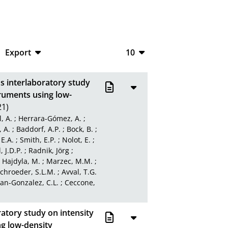
Export
10
CSV
10
s interlaboratory study
RIS
20
truments using low-
1)
XML
50
, A.
;
Herrara-Gómez, A.
;
100
 A.
;
Baddorf, A.P.
;
Bock, B.
;
 E.A.
;
Smith, E.P.
;
Nolot, E.
;
 J.D.P.
;
Radnik, Jörg
;
;
Hajdyla, M.
;
Marzec, M.M.
;
chroeder, S.L.M.
;
Avval, T.G.
n-Gonzalez, C.L.
;
Ceccone,
atory study on intensity
ng low-density