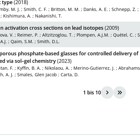
t type
(2018)
mby, M. J.
;
Smith, C. F.
;
Britton, M. M.
;
Danks, A. E.
;
Schnepp, Z.
;
Kishimura, A.
;
Nakanishi, T.
 activation cross sections on lead isotopes
(2009)
ova, V.
;
Reimer, P.
;
Altzitzoglou, T.
;
Plompen, A.J.M.
;
Quétel, C.
;
S
A.J.
;
Qaim, S.M.
;
Smith, D.L.
porous phosphate-based glasses for controlled delivery of 
d via sol–gel chemistry
(2023)
tan, F.
;
Kyffin, B. A.
;
Nikolaou, A.
;
Merino-Gutierrez, J.
;
Abrahams,
h, A. J.
;
Smales, Glen Jacob
;
Carta, D.
1
bis
10