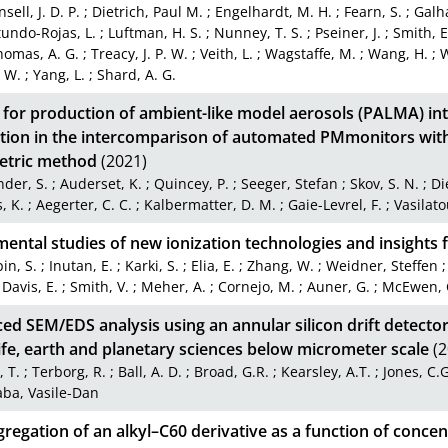
sell, J. D. P.
;
Dietrich, Paul M.
;
Engelhardt, M. H.
;
Fearn, S.
;
Galha
tundo-Rojas, L.
;
Luftman, H. S.
;
Nunney, T. S.
;
Pseiner, J.
;
Smith, E
homas, A. G.
;
Treacy, J. P. W.
;
Veith, L.
;
Wagstaffe, M.
;
Wang, H.
;
W
 W.
;
Yang, L.
;
Shard, A. G.
y for production of ambient-like model aerosols (PALMA) in
ation in the intercomparison of automated PMmonitors with
etric method
(2021)
der, S.
;
Auderset, K.
;
Quincey, P.
;
Seeger, Stefan
;
Skov, S. N.
;
Di
, K.
;
Aegerter, C. C.
;
Kalbermatter, D. M.
;
Gaie-Levrel, F.
;
Vasilato
ental studies of new ionization technologies and insights
in, S.
;
Inutan, E.
;
Karki, S.
;
Elia, E.
;
Zhang, W.
;
Weidner, Steffen
;
Davis, E.
;
Smith, V.
;
Meher, A.
;
Cornejo, M.
;
Auner, G.
;
McEwen, 
d SEM/EDS analysis using an annular silicon drift detector
ife, earth and planetary sciences below micrometer scale
(2
, T.
;
Terborg, R.
;
Ball, A. D.
;
Broad, G.R.
;
Kearsley, A.T.
;
Jones, C.G
ba, Vasile-Dan
regation of an alkyl–C60 derivative as a function of conce