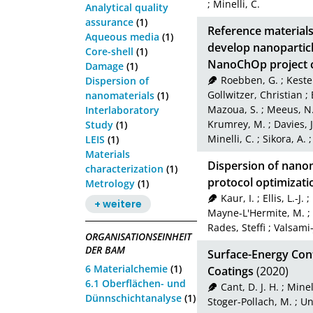
;
Minelli, C.
Analytical quality
assurance
(1)
Reference materials
Aqueous media
(1)
develop nanoparticl
Core-shell
(1)
NanoChOp project 
Damage
(1)
Roebben, G.
;
Keste
Dispersion of
Gollwitzer, Christian
;
nanomaterials
(1)
Mazoua, S.
;
Meeus, N
Interlaboratory
Krumrey, M.
;
Davies, J
Study
(1)
Minelli, C.
;
Sikora, A.
LEIS
(1)
Materials
Dispersion of nano
characterization
(1)
protocol optimizati
Metrology
(1)
Kaur, I.
;
Ellis, L.-J.
;
+ weitere
Mayne-L'Hermite, M.
;
Rades, Steffi
;
Valsami-
ORGANISATIONSEINHEIT
DER BAM
Surface-Energy Cont
6 Materialchemie
(1)
Coatings
(2020)
6.1 Oberflächen- und
Cant, D. J. H.
;
Minell
Dünnschichtanalyse
(1)
Stoger-Pollach, M.
;
Un