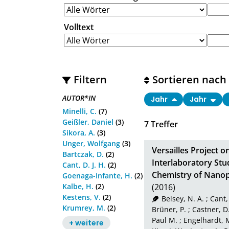
Volltext
Filtern
Sortieren nach
AUTOR*IN
Jahr
Jahr
Minelli, C.
(7)
Geißler, Daniel
(3)
7
Treffer
Sikora, A.
(3)
Unger, Wolfgang
(3)
Versailles Project 
Bartczak, D.
(2)
Interlaboratory St
Cant, D. J. H.
(2)
Chemistry of Nanopa
Goenaga-Infante, H.
(2)
Kalbe, H.
(2)
(2016)
Kestens, V.
(2)
Belsey, N. A.
;
Cant, 
Krumrey, M.
(2)
Brüner, P.
;
Castner, D
Paul M.
;
Engelhardt, 
+ weitere