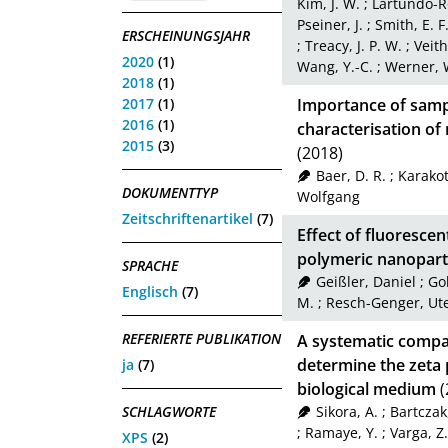
Kim, J. W.
;
Lartundo-Ro
Pseiner, J.
;
Smith, E. F
ERSCHEINUNGSJAHR
;
Treacy, J. P. W.
;
Veith
2020
(1)
Wang, Y.-C.
;
Werner, 
2018
(1)
2017
(1)
Importance of sampl
2016
(1)
characterisation of
2015
(3)
(2018)
Baer, D. R.
;
Karakoti
DOKUMENTTYP
Wolfgang
Zeitschriftenartikel
(7)
Effect of fluoresce
polymeric nanopart
SPRACHE
Geißler, Daniel
;
Gol
Englisch
(7)
M.
;
Resch-Genger, Ut
REFERIERTE PUBLIKATION
A systematic compar
determine the zeta p
ja
(7)
biological medium
(
SCHLAGWORTE
Sikora, A.
;
Bartczak
;
Ramaye, Y.
;
Varga, Z.
XPS
(2)