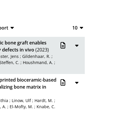
port
10
CSV
10
ic bone graft enables
RIS
20
 defects in vivo
(2023)
ster, Jens
;
Gildenhaar, R.
;
XML
50
Steffen, C.
;
Houshmand, A.
;
100
 printed bioceramic-based
lizing bone matrix in
thia
;
Linow, Ulf
;
Hardt, M.
;
 A.
;
El-Mofty, M.
;
Knabe, C.