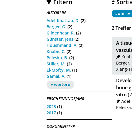
Filtern
Sorti
AUTOR*IN
Jahr
Adel-Khattab, D.
(2)
Berger, G.
(2)
2
Treffer
Gildenhaar, R.
(2)
Günster, Jens
(2)
A tissu
Houshmand, A.
(2)
vascula
Knabe, C.
(2)
Knabe
Peleska, B.
(2)
Berger, 
Stiller, M.
(2)
Xiang-Ti
El-Mofty, M.
(1)
Gamal, A.
(1)
Develo
+ weitere
bone g
vitro
(2
ERSCHEINUNGSJAHR
Adel-
2023
(1)
Peleska,
2017
(1)
DOKUMENTTYP