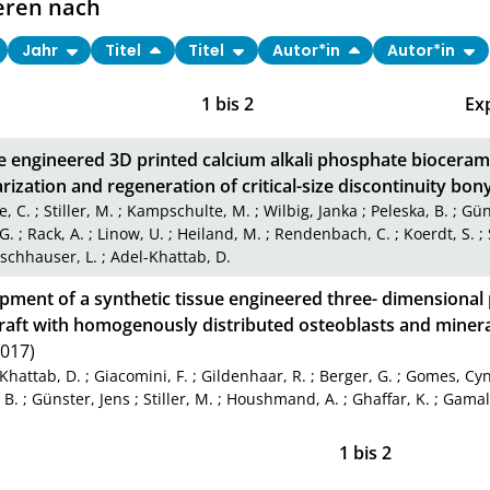
eren nach
Jahr
Titel
Titel
Autor*in
Autor*in
1
bis
2
Ex
e engineered 3D printed calcium alkali phosphate bioceram
rization and regeneration of critical-size discontinuity bony
, C.
;
Stiller, M.
;
Kampschulte, M.
;
Wilbig, Janka
;
Peleska, B.
;
Gün
G.
;
Rack, A.
;
Linow, U.
;
Heiland, M.
;
Rendenbach, C.
;
Koerdt, S.
;
schhauser, L.
;
Adel-Khattab, D.
pment of a synthetic tissue engineered three- dimensional
raft with homogenously distributed osteoblasts and minera
017)
Khattab, D.
;
Giacomini, F.
;
Gildenhaar, R.
;
Berger, G.
;
Gomes, Cyn
 B.
;
Günster, Jens
;
Stiller, M.
;
Houshmand, A.
;
Ghaffar, K.
;
Gamal,
1
bis
2