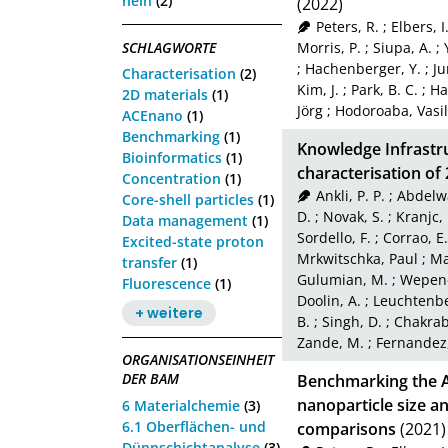
nein
(2)
(2022)
Peters, R.
;
Elbers, I
SCHLAGWORTE
Morris, P.
;
Siupa, A.
;
;
Hachenberger, Y.
;
Ju
Characterisation
(2)
Kim, J.
;
Park, B. C.
;
Ha
2D materials
(1)
Jörg
;
Hodoroaba, Vasi
ACEnano
(1)
Benchmarking
(1)
Knowledge Infrastr
Bioinformatics
(1)
characterisation of
Concentration
(1)
Ankli, P. P.
;
Abdelwa
Core-shell particles
(1)
D.
;
Novak, S.
;
Kranjc, 
Data management
(1)
Sordello, F.
;
Corrao, E.
Excited-state proton
Mrkwitschka, Paul
;
Ma
transfer
(1)
Gulumian, M.
;
Wepene
Fluorescence
(1)
Doolin, A.
;
Leuchtenbe
+ weitere
B.
;
Singh, D.
;
Chakrab
Zande, M.
;
Fernandez,
ORGANISATIONSEINHEIT
DER BAM
Benchmarking the A
nanoparticle size a
6 Materialchemie
(3)
6.1 Oberflächen- und
comparisons
(2021)
Dünnschichtanalyse
(3)