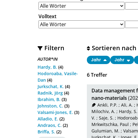
Volltext
Filtern
Sortieren nach
AUTOR*IN
Jahr
Jahr
Hardy, B.
(4)
Hodoroaba, Vasile-
6
Treffer
Dan
(4)
Jurkschat, K.
(4)
Data management fo
Radnik, Jörg
(4)
nano-materials
(202
Ibrahim, B.
(3)
Ankli, P.P.
;
Ali, A.
;
Johnston, C.
(3)
Milochiv, A.
;
Hardy, S.
Valsami-Jones, E.
(3)
V.
;
Saje, S.
;
Hodoroaba
Alladio, E.
(2)
Mrkwitschka, Paul
;
Pe
Andraos, C.
(2)
Gulumian, M.
;
Valsami
Briffa, S.
(2)
Jurkschat, K.
;
Jones, E.