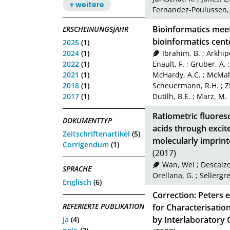
+ weitere
Fernandez-Poulussen,
Bioinformatics meet
ERSCHEINUNGSJAHR
bioinformatics cent
2025
(1)
2024
(1)
Ibrahim, B.
;
Arkhip
2022
(1)
Enault, F.
;
Gruber, A.
2021
(1)
McHardy, A.C.
;
McMah
2018
(1)
Scheuermann, R.H.
;
Z
2017
(1)
Dutilh, B.E.
;
Marz, M.
Ratiometric fluore
DOKUMENTTYP
acids through excit
Zeitschriftenartikel
(5)
molecularly imprint
Corrigendum
(1)
(2017)
Wan, Wei
;
Descalzo
SPRACHE
Orellana, G.
;
Sellergre
Englisch
(6)
Correction: Peters
REFERIERTE PUBLIKATION
for Characterisatio
by Interlaboratory 
ja
(4)