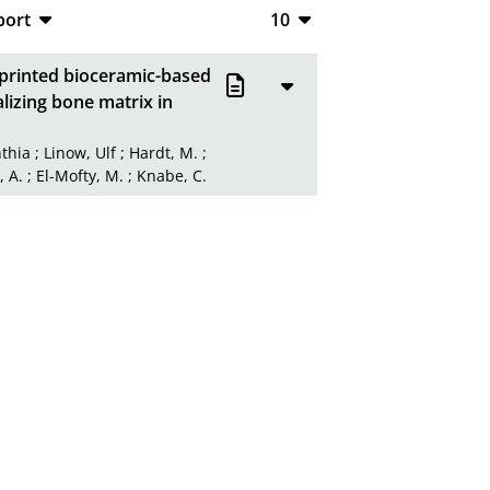
port
10
CSV
10
 printed bioceramic-based
RIS
20
lizing bone matrix in
XML
50
thia
;
Linow, Ulf
;
Hardt, M.
;
 A.
;
El-Mofty, M.
;
Knabe, C.
100