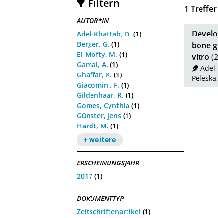
Filtern
1
Treffer
AUTOR*IN
Develo
Adel-Khattab, D.
(1)
Berger, G.
(1)
bone g
El-Mofty, M.
(1)
vitro
(2
Gamal, A.
(1)
Adel-
Ghaffar, K.
(1)
Peleska,
Giacomini, F.
(1)
Gildenhaar, R.
(1)
Gomes, Cynthia
(1)
Günster, Jens
(1)
Hardt, M.
(1)
+ weitere
ERSCHEINUNGSJAHR
2017
(1)
DOKUMENTTYP
Zeitschriftenartikel
(1)