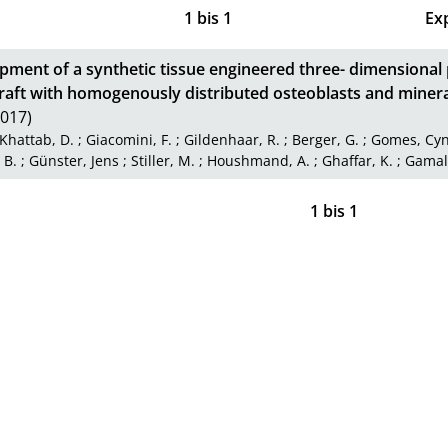
1
bis
1
Ex
pment of a synthetic tissue engineered three- dimensional
raft with homogenously distributed osteoblasts and minera
017)
Khattab, D.
;
Giacomini, F.
;
Gildenhaar, R.
;
Berger, G.
;
Gomes, Cyn
 B.
;
Günster, Jens
;
Stiller, M.
;
Houshmand, A.
;
Ghaffar, K.
;
Gamal,
1
bis
1