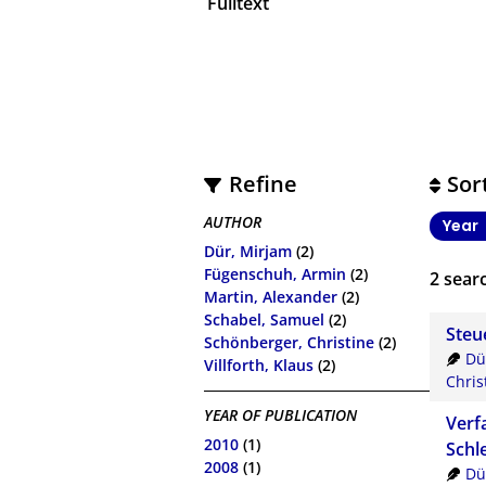
Fulltext
Refine
Sor
AUTHOR
Year
Dür, Mirjam
(2)
Fügenschuh, Armin
(2)
2
searc
Martin, Alexander
(2)
Schabel, Samuel
(2)
Steue
Schönberger, Christine
(2)
Dü
Villforth, Klaus
(2)
Chris
YEAR OF PUBLICATION
Verf
2010
(1)
Schl
2008
(1)
Dü