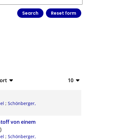
ort
10
bTeX
10
SV
20
el
;
Schönberger,
S
50
stoff von einem
ML
100
)
el
;
Schönberger,