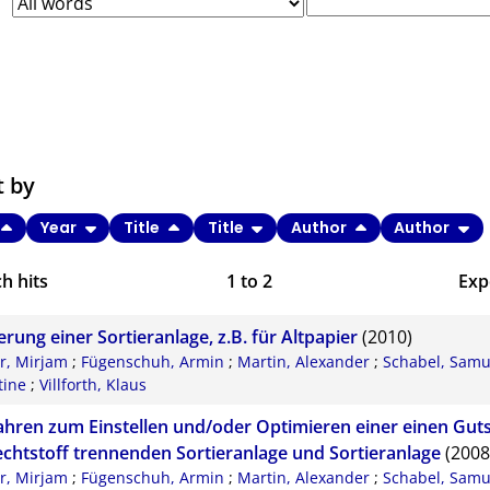
t by
Year
Title
Title
Author
Author
h hits
1
to
2
Exp
Bi
rung einer Sortieranlage, z.B. für Altpapier
(2010)
C
r, Mirjam
;
Fügenschuh, Armin
;
Martin, Alexander
;
Schabel, Samu
tine
;
Villforth, Klaus
RI
ahren zum Einstellen und/oder Optimieren einer einen Gut
X
echtstoff trennenden Sortieranlage und Sortieranlage
(2008
r, Mirjam
;
Fügenschuh, Armin
;
Martin, Alexander
;
Schabel, Samu