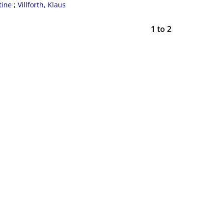
tine
;
Villforth, Klaus
1
to
2