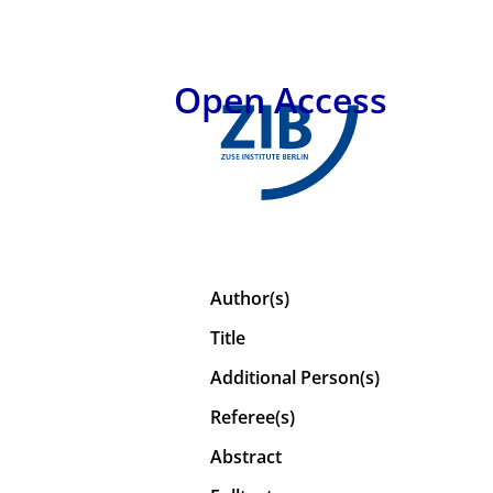
Open Access
Author(s)
Title
Additional Person(s)
Referee(s)
Abstract