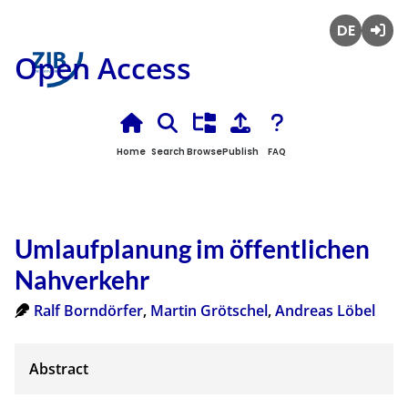
Deutsch
Login
Open Access
Home
Search
Browse
Publish
FAQ
Umlaufplanung im öffentlichen
Nahverkehr
Ralf Borndörfer
,
Martin Grötschel
,
Andreas Löbel