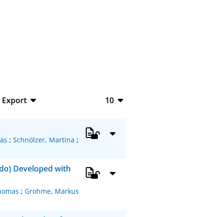
Export
10
BibTeX
10
CSV
20
as
;
Schnölzer, Martina
;
RIS
50
ndo) Developed with
XML
100
Thomas
;
Grohme, Markus