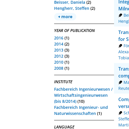
Inte
Beisser, Daniela
(2)
Miln
Hengherr, Steffen
(2)
Be
+ more
Hengh
YEAR OF PUBLICATION
Tran
2016
(1)
for 
2014
(2)
Fö
2013
(3)
Alexa
2012
(3)
Tobia
2010
(1)
2008
(1)
Tran
comp
INSTITUTE
Ma
Reute
Fachbereich Ingenieurwesen /
Wirtschaftsingenieurwesen
Comp
(bis 8/2014)
(10)
vers
Fachbereich Ingenieur- und
Sc
Naturwissenschaften
(1)
Steff
Mart
LANGUAGE