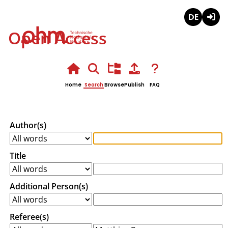
Deutsch
Login
Open Access
Home
Search
Browse
Publish
FAQ
Author(s)
Title
Additional Person(s)
Referee(s)