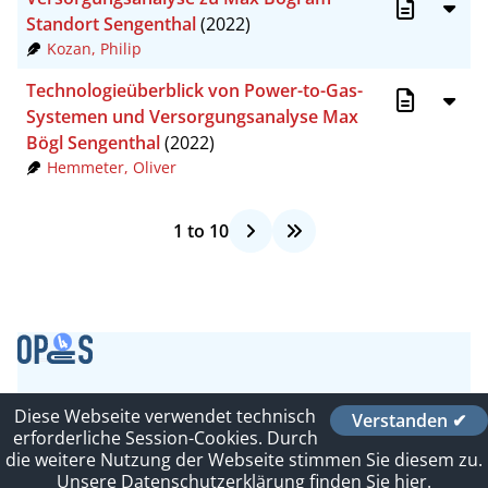
Standort Sengenthal
(2022)
Kozan, Philip
Technologieüberblick von Power-to-Gas-
Systemen und Versorgungsanalyse Max
Bögl Sengenthal
(2022)
Hemmeter, Oliver
1
to
10
Contact
Diese Webseite verwendet technisch
Verstanden ✔
Imprint
erforderliche Session-Cookies. Durch
Leitlinien
die weitere Nutzung der Webseite stimmen Sie diesem zu.
Sitelinks
Unsere Datenschutzerklärung finden Sie hier.