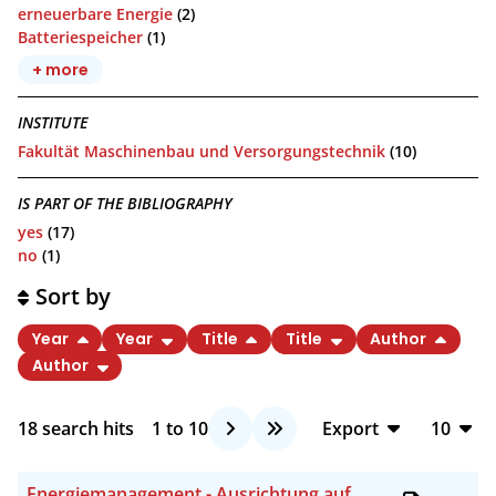
erneuerbare Energie
(2)
Batteriespeicher
(1)
+ more
INSTITUTE
Fakultät Maschinenbau und Versorgungstechnik
(10)
IS PART OF THE BIBLIOGRAPHY
yes
(17)
no
(1)
Sort by
Year
Year
Title
Title
Author
Author
18
search hits
1
to
10
Export
10
BibTeX
10
Energiemanagement - Ausrichtung auf