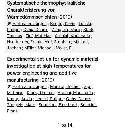
Systematische thermophysikalische
Charakterisierung von
Wärmedämmschichten
(2019)
Hartmann, Jürgen
;
Knopp, Kevin
;
Lenski,
Philipp
;
Ochs, Dennis
;
Zänglein, Marc
;
Stark,
Thomas
;
Zipf, Matthias
;
Arduini, Mariacarla
;
Hemberger, Frank
;
Vidi, Stephan
;
Manara,
Jochen
;
Müller, Michael
;
Möller, F.
Experimental set-up for dynamic material
investigation at high-temperatures for
power engineering and additive
manufacturing
(2019)
Hartmann, Jürgen
;
Manara, Jochen
;
Zipf,
Matthias
;
Stark, Thomas
;
Arduini, Mariacarla
;
Knopp, Kevin
;
Lenski, Philipp
;
Ochs, Dennis
;
Zänglein, Marc
;
Schreiber, Ekkehard
;
Schmidt,
Franz
1
to
14