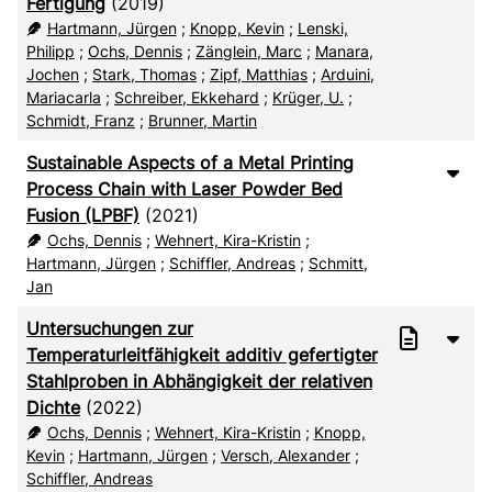
Fertigung
(2019)
Hartmann, Jürgen
;
Knopp, Kevin
;
Lenski,
Philipp
;
Ochs, Dennis
;
Zänglein, Marc
;
Manara,
Jochen
;
Stark, Thomas
;
Zipf, Matthias
;
Arduini,
Mariacarla
;
Schreiber, Ekkehard
;
Krüger, U.
;
Schmidt, Franz
;
Brunner, Martin
Sustainable Aspects of a Metal Printing
Process Chain with Laser Powder Bed
Fusion (LPBF)
(2021)
Ochs, Dennis
;
Wehnert, Kira-Kristin
;
Hartmann, Jürgen
;
Schiffler, Andreas
;
Schmitt,
Jan
Untersuchungen zur
Temperaturleitfähigkeit additiv gefertigter
Stahlproben in Abhängigkeit der relativen
Dichte
(2022)
Ochs, Dennis
;
Wehnert, Kira-Kristin
;
Knopp,
Kevin
;
Hartmann, Jürgen
;
Versch, Alexander
;
Schiffler, Andreas