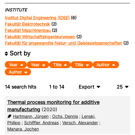
INSTITUTE
Institut Digital Engineering (IDEE)
(6)
Fakultät Elektrotechnik
(2)
Fakultät Maschinenbau
(2)
Fakultät Wirtschaftsingenieurwesen
(2)
Fakultät für angewandte Natur- und Geisteswissenschaften
(2)
Sort by
Year
Year
Title
Title
Author
Author
14
search hits
1
to
14
Export
25
BibTeX
10
Thermal process monitoring for additive
CSV
20
manufacturing
(2020)
Hartmann, Jürgen
;
Ochs, Dennis
;
Lenski,
RIS
50
Philipp
;
Schiffler, Andreas
;
Versch, Alexander
;
Manara, Jochen
XML
100