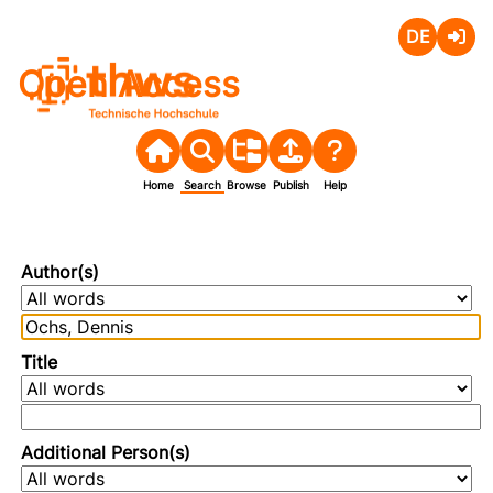
Deutsch
Login
Open Access
Home
Search
Browse
Publish
Help
Author(s)
Title
Additional Person(s)