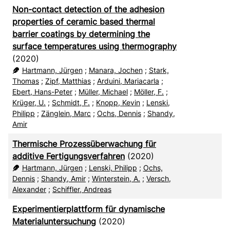
Non-contact detection of the adhesion
properties of ceramic based thermal
barrier coatings by determining the
surface temperatures using thermography
(2020)
Hartmann, Jürgen
;
Manara, Jochen
;
Stark,
Thomas
;
Zipf, Matthias
;
Arduini, Mariacarla
;
Ebert, Hans-Peter
;
Müller, Michael
;
Möller, F.
;
Krüger, U.
;
Schmidt, F.
;
Knopp, Kevin
;
Lenski,
Philipp
;
Zänglein, Marc
;
Ochs, Dennis
;
Shandy,
Amir
Thermische Prozessüberwachung für
additive Fertigungsverfahren
(2020)
Hartmann, Jürgen
;
Lenski, Philipp
;
Ochs,
Dennis
;
Shandy, Amir
;
Winterstein, A.
;
Versch,
Alexander
;
Schiffler, Andreas
Experimentierplattform für dynamische
Materialuntersuchung
(2020)