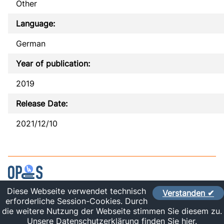
Other
Language:
German
Year of publication:
2019
Release Date:
2021/12/10
Diese Webseite verwendet technisch
Verstanden ✔
Contact
erforderliche Session-Cookies. Durch
Imprint
die weitere Nutzung der Webseite stimmen Sie diesem zu.
Sitelinks
Unsere Datenschutzerklärung finden Sie hier.