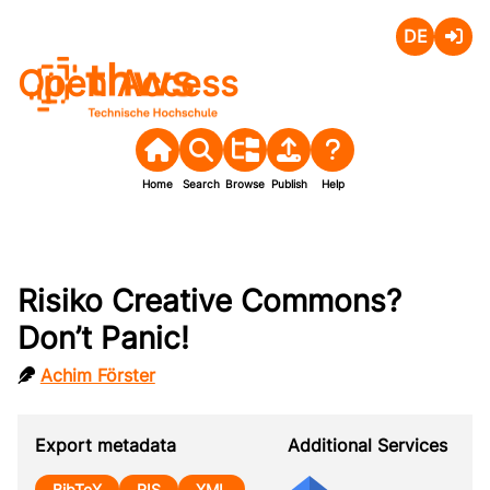
Deutsch
Login
Open Access
Home
Search
Browse
Publish
Help
Risiko Creative Commons?
Don’t Panic!
Achim Förster
Export metadata
Additional Services
BibTeX
RIS
XML