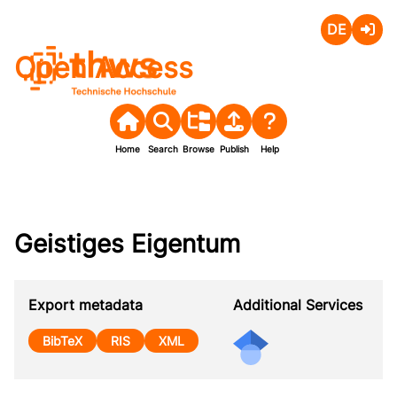
Deutsch
Login
Open Access
Home
Search
Browse
Publish
Help
Geistiges Eigentum
Export metadata
Additional Services
BibTeX
RIS
XML