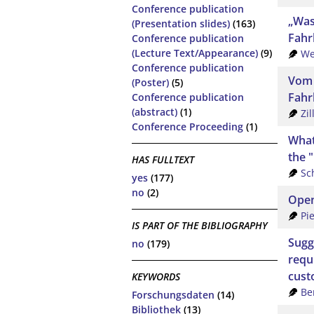
Conference publication
„Was
(Presentation slides)
(163)
Fahr
Conference publication
(Lecture Text/Appearance)
(9)
We
Conference publication
Vom 
(Poster)
(5)
Fahr
Conference publication
(abstract)
(1)
Zi
Conference Proceeding
(1)
What
the "
HAS FULLTEXT
Sc
yes
(177)
no
(2)
Open
Pi
IS PART OF THE BIBLIOGRAPHY
Sugg
no
(179)
requ
cust
KEYWORDS
Be
Forschungsdaten
(14)
Bibliothek
(13)