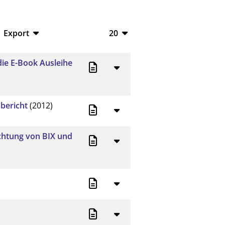
Export
20
BibTeX
10
f die E-Book Ausleihe
CSV
20
RIS
50
bericht
(2012)
XML
100
chtung von BIX und