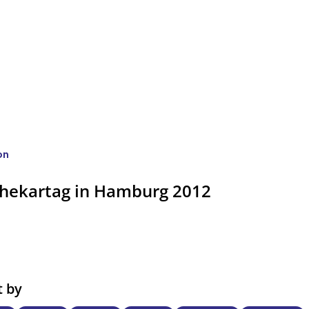
on
thekartag in Hamburg 2012
t by