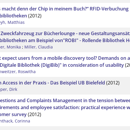
 macht denn der Chip in meinem Buch?“ RFID-Verbuchung u
bibliotheken
(2012)
yh, Matthias
Zweckfahrzeug zur Bücherlounge - neue Gestaltungsansät
bibliotheken am Beispiel von"ROBI" - Rollende Bibliothek H
ller, Monika
;
Miller, Claudia
 expect users from a mobile discovery tool? Demands on a 
Digitale Bibliothek (DigiBib)" in consideration of usability
(2
hweitzer, Roswitha
 Access in der Praxis - Das Beispiel UB Bielefeld
(2012)
eper, Dirk
estions and Complaints Management in the tension betwe
irements and employee satisfaction: practical experience w
omer survey
(2012)
nthack, Corinna