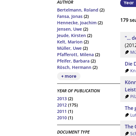
AUTHOR
Year
Bertelmann, Roland
(2)
Fansa, Jonas
(2)
179
sea
Hennecke, Joachim
(2)
Jensen, Uwe
(2)
Jeude, Kirsten
(2)
"... 
Kelt, Marion
(2)
(201
Müller, Uwe
(2)
Mü
Pfafferott, Milena
(2)
Pfeifer, Barbara
(2)
Die 
Rösch, Hermann
(2)
Kn
+ more
Könn
Leis
YEAR OF PUBLICATION
Pi
2013
(2)
2012
(175)
The 
2011
(1)
Lu
2010
(1)
The 
DOCUMENT TYPE
Sc