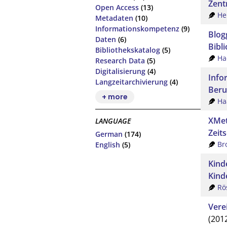
Zent
Open Access
(13)
He
Metadaten
(10)
Informationskompetenz
(9)
Blog
Daten
(6)
Bibl
Bibliothekskatalog
(5)
Ha
Research Data
(5)
Digitalisierung
(4)
Info
Langzeitarchivierung
(4)
Beru
+ more
Ha
XMet
LANGUAGE
Zeit
German
(174)
Br
English
(5)
Kind
Kind
Rö
Vere
(201