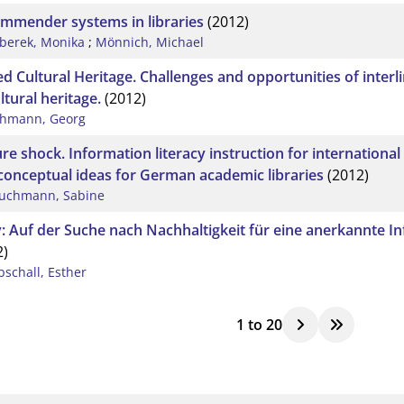
mmender systems in libraries
(2012)
berek, Monika
;
Mönnich, Michael
d Cultural Heritage. Challenges and opportunities of interlin
ltural heritage.
(2012)
hmann, Georg
re shock. Information literacy instruction for international
conceptual ideas for German academic libraries
(2012)
uchmann, Sabine
v: Auf der Suche nach Nachhaltigkeit für eine anerkannte 
2)
bschall, Esther
1
to
20