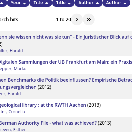
Year
Title
Title
Author
Author
rch hits
1
to
20
denn sie wissen nicht was sie tun" - Ein juristischer Blick au
2)
ller, Harald
Digitalen Sammlungen der UB Frankfurt am Main: ein Praxis
epper, Marko
en Benchmarks die Politik beeinflussen? Empirische Betra
tungsvergleichen
(2012)
lzer, Harald
geological library : at the RWTH Aachen
(2013)
tter, Cornelia
German Authority File - what was achieved?
(2013)
heven, Esther