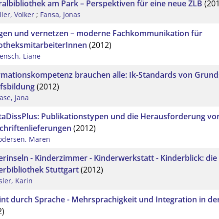
ralbibliothek am Park – Perspektiven für eine neue ZLB
(201
ller, Volker
;
Fansa, Jonas
gen und vernetzen – moderne Fachkommunikation für
iotheksmitarbeiterInnen
(2012)
ensch, Liane
rmationskompetenz brauchen alle: Ik-Standards von Grund
fsbildung
(2012)
ase, Jana
aDissPlus: Publikationstypen und die Herausforderung vo
schriftenlieferungen
(2012)
odersen, Maren
erinseln - Kinderzimmer - Kinderwerkstatt - Kinderblick: die
erbibliothek Stuttgart
(2012)
sler, Karin
int durch Sprache - Mehrsprachigkeit und Integration in der
2)