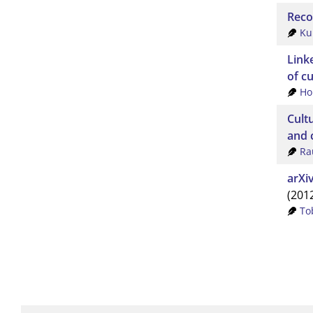
Reco
Ku
Linke
of cu
Ho
Cultu
and 
Ra
arXi
(201
To