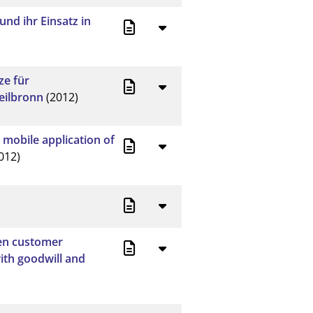
nd ihr Einsatz in
ze für
eilbronn
(2012)
mobile application of
012)
en customer
ith goodwill and