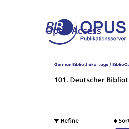
Open Access
German Bibliothekartage / BiblioC
101. Deutscher Biblio
Refine
Sor