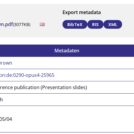
Export metadata
n.pdf
(3077KB)
BibTeX
RIS
XML
Metadaten
Brown
bn:de:0290-opus4-25965
rence publication (Presentation slides)
sh
05/04