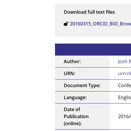
Download full text files
20160315_ORCID_BID_Brow
Author:
Josh 
URN:
urn:n
Document Type:
Confe
Language:
Engli
Date of
Publication
2016/
(online):