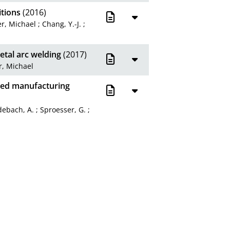
itions
(2016)
r, Michael
;
Chang, Y.-J.
;
etal arc welding
(2017)
, Michael
ved manufacturing
debach, A.
;
Sproesser, G.
;