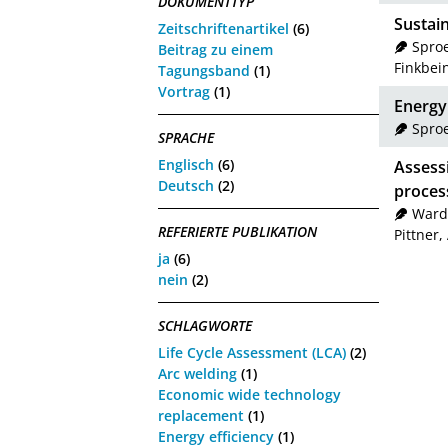
DOKUMENTTYP
Sustain
Zeitschriftenartikel
(6)
Sproe
Beitrag zu einem
Finkbei
Tagungsband
(1)
Vortrag
(1)
Energy
Sproe
SPRACHE
Englisch
(6)
Assess
Deutsch
(2)
proces
Ward
REFERIERTE PUBLIKATION
Pittner
ja
(6)
nein
(2)
SCHLAGWORTE
Life Cycle Assessment (LCA)
(2)
Arc welding
(1)
Economic wide technology
replacement
(1)
Energy efficiency
(1)