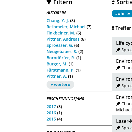
Filtern
Sorti
AUTOR*IN
Jahr
Chang, Y.-J.
(8)
Rethmeier, Michael
(7)
8
Treffer
Finkbeiner, M.
(6)
Pittner, Andreas
(6)
Life cy
Sproesser, G.
(6)
Spro
Neugebauer, S.
(2)
Borndörfer, R.
(1)
Enviro
Burger, M.
(1)
Chang
Fürstmann, P.
(1)
Pittner, A.
(1)
Enviro
+ weitere
Sproe
Environ
ERSCHEINUNGSJAHR
Chang
2017
(3)
Michael
2016
(1)
2015
(4)
Laser-
Sproe