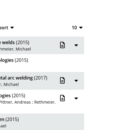
port
10
CSV
10
e welds
(2015)
RIS
20
hmeier, Michael
XML
50
logies
(2015)
100
tal arc welding
(2017)
, Michael
ogies
(2015)
Pittner, Andreas
;
Rethmeier,
en
(2015)
hael