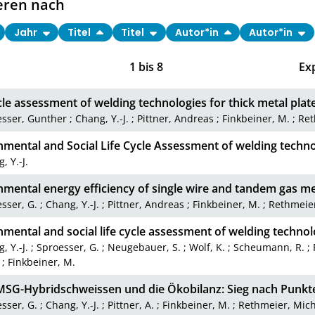
eren nach
Jahr
Titel
Titel
Autor*in
Autor*in
1
bis
8
Ex
cle assessment of welding technologies for thick metal plat
esser, Gunther
;
Chang, Y.-J.
;
Pittner, Andreas
;
Finkbeiner, M.
;
Ret
nmental and Social Life Cycle Assessment of welding techno
, Y.-J.
nmental energy efficiency of single wire and tandem gas me
sser, G.
;
Chang, Y.-J.
;
Pittner, Andreas
;
Finkbeiner, M.
;
Rethmeier
mental and social life cycle assessment of welding technol
, Y.-J.
;
Sproesser, G.
;
Neugebauer, S.
;
Wolf, K.
;
Scheumann, R.
;
;
Finkbeiner, M.
MSG-Hybridschweissen und die Ökobilanz: Sieg nach Punkt
sser, G.
;
Chang, Y.-J.
;
Pittner, A.
;
Finkbeiner, M.
;
Rethmeier, Mic