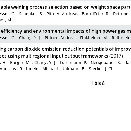
able welding process selection based on weight space part
sser, G.
;
Schenker, S.
;
Pittner, Andreas
;
Borndörfer, R.
;
Rethmeie
ner, M.
 efficiency and environmental impacts of high power gas m
sser, G.
;
Chang, Y.-J.
;
Pittner, Andreas
;
Finkbeiner, M.
;
Rethmeier
ing carbon dioxide emission reduction potentials of impro
ses using multiregional input output frameworks
(2017)
, H.
;
Burger, M.
;
Chang, Y.-J.
;
Fürstmann, P.
;
Neugebauer, S.
;
Ra
, Andreas
;
Rethmeier, Michael
;
Uhlmann, E.
;
Steckel, J. Ch.
1
bis
8