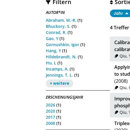
Filtern
Sorti
AUTOR*IN
Jahr
Abraham, W.-R.
(1)
Bhuckory, S.
(1)
4
Treffer
Conrad, R.
(1)
Gao, Y
(1)
Calibr
Gornushkin, Igor
(1)
calibra
Hang, Y
(1)
Qiu, 
Hildebrandt, N.
(1)
Hu, L
(1)
Applyin
Incamps, A.
(1)
to stud
Jennings, T. L.
(1)
(2008)
+ weitere
Qiu, 
ERSCHEINUNGSJAHR
Improv
2026
(1)
phosph
2020
(1)
Qiu, 
2017
(1)
Triple
2008
(1)