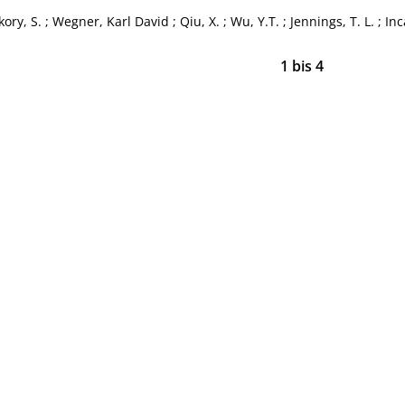
ory, S.
;
Wegner, Karl David
;
Qiu, X.
;
Wu, Y.T.
;
Jennings, T. L.
;
Inc
1
bis
4