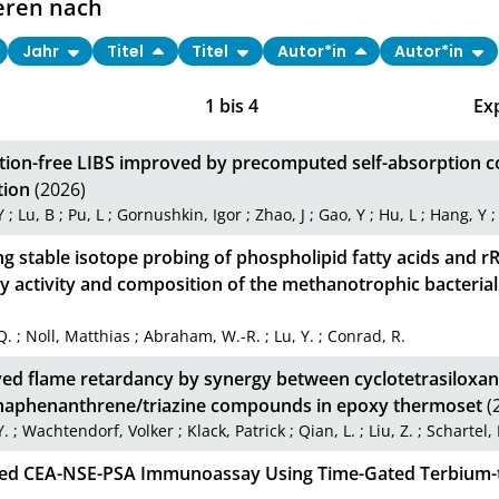
eren nach
Jahr
Titel
Titel
Autor*in
Autor*in
1
bis
4
Ex
ation-free LIBS improved by precomputed self-absorption c
tion
(2026)
Y
;
Lu, B
;
Pu, L
;
Gornushkin, Igor
;
Zhao, J
;
Gao, Y
;
Hu, L
;
Hang, Y
g stable isotope probing of phospholipid fatty acids and rR
y activity and composition of the methanotrophic bacterial
Q.
;
Noll, Matthias
;
Abraham, W.-R.
;
Lu, Y.
;
Conrad, R.
ed flame retardancy by synergy between cyclotetrasiloxa
aphenanthrene/triazine compounds in epoxy thermoset
(
Y.
;
Wachtendorf, Volker
;
Klack, Patrick
;
Qian, L.
;
Liu, Z.
;
Schartel,
xed CEA-NSE-PSA Immunoassay Using Time-Gated Terbium