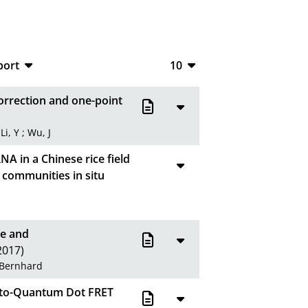
port
10
CSV
10
orrection and one-point
RIS
20
;
Li, Y
;
Wu, J
XML
50
NA in a Chinese rice field
100
 communities in situ
ne and
2017)
 Bernhard
-to-Quantum Dot FRET