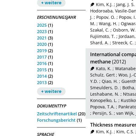
+ weitere
Kim, K.J.
;
Jang, J. S.
Hodoroaba, Vasile-Da
ERSCHEINUNGSJAHR
J.
;
Popov, O.
;
Popov, I.
M.
;
Wang, H.
;
Ogiwara
2025
(1)
Szakal, C.
;
Osborn, W.
2023
(1)
Fujiimoto, T.
;
Jordaan,
2021
(3)
Shard, A.
;
Streeck, C.
2020
(1)
2019
(2)
International comp
2017
(1)
methane
(2012)
2016
(1)
Kato, K.
;
Watanabe,
2015
(1)
Schulz, Gert
;
Woo, J.-C
2014
(2)
Y.D.
;
Qiao, H.
;
Guenthe
2013
(2)
Smeulders, D.
;
Botha,
+ weitere
Leshabane, N.
;
Ntsasa
Konopelko, L.
;
Kustiko
DOKUMENTTYP
Popova, T.A.
;
Pankrato
;
Persijn, S.
;
van Wijk, 
Zeitschriftenartikel
(20)
Forschungsbericht
(1)
Thickness measure
Kim, K.J.
;
Kim, C.S.
SPRACHE