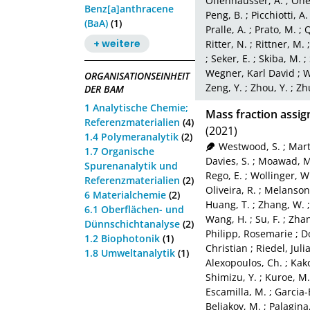
Offenhäusser, A.
;
Ohe
Benz[a]anthracene
Peng, B.
;
Picchiotti, A.
(BaA)
(1)
Pralle, A.
;
Prato, M.
;
Q
+ weitere
Ritter, N.
;
Rittner, M.
;
Seker, E.
;
Skiba, M.
;
Wegner, Karl David
;
W
ORGANISATIONSEINHEIT
Zeng, Y.
;
Zhou, Y.
;
Zh
DER BAM
1 Analytische Chemie;
Mass fraction assig
Referenzmaterialien
(4)
(2021)
1.4 Polymeranalytik
(2)
Westwood, S.
;
Mart
1.7 Organische
Davies, S.
;
Moawad, M
Spurenanalytik und
Rego, E.
;
Wollinger, W
Referenzmaterialien
(2)
Oliveira, R.
;
Melanson,
6 Materialchemie
(2)
Huang, T.
;
Zhang, W.
6.1 Oberflächen- und
Wang, H.
;
Su, F.
;
Zhan
Dünnschichtanalyse
(2)
Philipp, Rosemarie
;
D
1.2 Biophotonik
(1)
Christian
;
Riedel, Juli
1.8 Umweltanalytik
(1)
Alexopoulos, Ch.
;
Kako
Shimizu, Y.
;
Kuroe, M.
Escamilla, M.
;
Garcia-
Beliakov, M.
;
Palagina