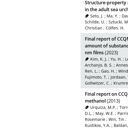
Structure-property 
in the adult sea urc
Seto, J.
;
Ma, Y.
;
Dav
Schilde, U.
;
Sztucki, M
Christian
;
Cölfen, H.
Final report of CC
amount of substanc
nm films
(2023)
Kim, K. J.
;
Yu, H.
;
L
Archanjo, B. S.
;
Annese
Ren, L.
;
Gao, H.
;
Wind
Fujimoto, T.
;
Jordaan, 
Gollwitzer, C.
;
Krumre
Final report on CCQ
methanol
(2013)
Urquiza, M.P.
;
Torr
D.L.
;
May, W.E.
;
Parri
Rosemarie
;
Win, Tin
;
Kustikov, Y.A.
;
Baldan,