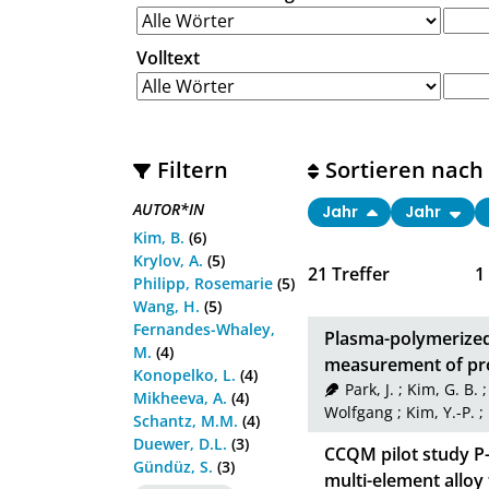
Volltext
Filtern
Sortieren nach
AUTOR*IN
Jahr
Jahr
Kim, B.
(6)
Krylov, A.
(5)
21
Treffer
1
Philipp, Rosemarie
(5)
Wang, H.
(5)
Fernandes-Whaley,
Plasma-polymerized 
M.
(4)
measurement of prot
Konopelko, L.
(4)
Park, J.
;
Kim, G. B.
Mikheeva, A.
(4)
Wolfgang
;
Kim, Y.-P.
;
Schantz, M.M.
(4)
Duewer, D.L.
(3)
CCQM pilot study P-
Gündüz, S.
(3)
multi-element alloy 