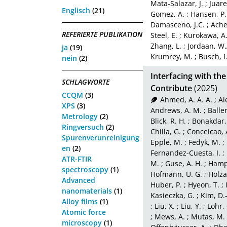
Mata-Salazar, J.
;
Juare
Englisch
(21)
Gomez, A.
;
Hansen, P.
Damasceno, J.C.
;
Ache
REFERIERTE PUBLIKATION
Steel, E.
;
Kurokawa, A
Zhang, L.
;
Jordaan, W.
ja
(19)
Krumrey, M.
;
Busch, I
nein
(2)
Interfacing with t
SCHLAGWORTE
Contribute
(2025)
CCQM
(3)
Ahmed, A. A. A.
;
Al
XPS
(3)
Andrews, A. M.
;
Baller
Metrology
(2)
Blick, R. H.
;
Bonakdar,
Ringversuch
(2)
Chilla, G.
;
Conceicao, A
Spurenverunreinigung
Epple, M.
;
Fedyk, M.
;
en
(2)
Fernandez-Cuesta, I.
;
ATR-FTIR
M.
;
Guse, A. H.
;
Hamp
spectroscopy
(1)
Hofmann, U. G.
;
Holza
Advanced
Huber, P.
;
Hyeon, T.
;
nanomaterials
(1)
Kasieczka, G.
;
Kim, D.
Alloy films
(1)
;
Liu, X.
;
Liu, Y.
;
Lohr, 
Atomic force
;
Mews, A.
;
Mutas, M.
microscopy
(1)