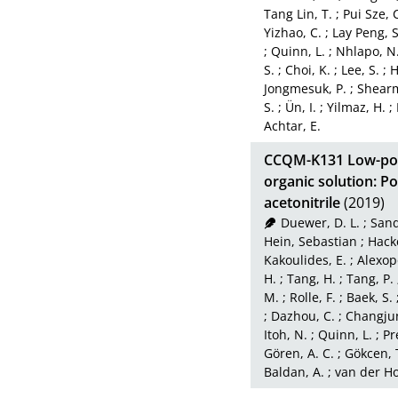
Tang Lin, T.
;
Pui Sze, 
Yizhao, C.
;
Lay Peng, S
;
Quinn, L.
;
Nhlapo, N
S.
;
Choi, K.
;
Lee, S.
;
H
Jongmesuk, P.
;
Shearm
S.
;
Ün, I.
;
Yilmaz, H.
;
Achtar, E.
CCQM-K131 Low-pola
organic solution: P
acetonitrile
(2019)
Duewer, D. L.
;
Sand
Hein, Sebastian
;
Hack
Kakoulides, E.
;
Alexop
H.
;
Tang, H.
;
Tang, P.
M.
;
Rolle, F.
;
Baek, S.
;
Dazhou, C.
;
Changjun
Itoh, N.
;
Quinn, L.
;
Pr
Gören, A. C.
;
Gökcen, 
Baldan, A.
;
van der Ho