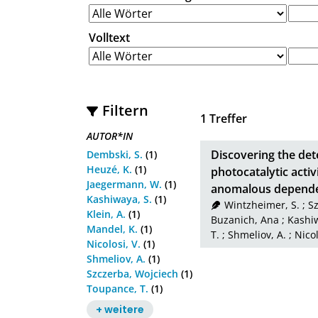
Volltext
Filtern
1
Treffer
AUTOR*IN
Discovering the det
Dembski, S.
(1)
Heuzé, K.
(1)
photocatalytic activ
Jaegermann, W.
(1)
anomalous dependen
Kashiwaya, S.
(1)
Wintzheimer, S.
;
Sz
Klein, A.
(1)
Buzanich, Ana
;
Kashiw
Mandel, K.
(1)
T.
;
Shmeliov, A.
;
Nicol
Nicolosi, V.
(1)
Shmeliov, A.
(1)
Szczerba, Wojciech
(1)
Toupance, T.
(1)
+ weitere