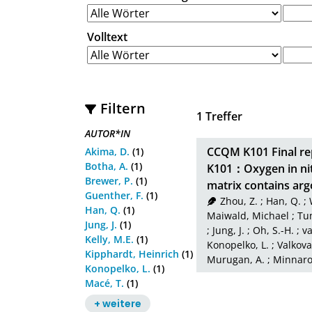
Volltext
Filtern
1
Treffer
AUTOR*IN
CCQM K101 Final re
Akima, D.
(1)
Botha, A.
(1)
K101：Oxygen in nit
Brewer, P.
(1)
matrix contains ar
Guenther, F.
(1)
Zhou, Z.
;
Han, Q.
;
Han, Q.
(1)
Maiwald, Michael
;
Tu
Jung, J.
(1)
;
Jung, J.
;
Oh, S.-H.
;
va
Kelly, M.E.
(1)
Konopelko, L.
;
Valkova
Kipphardt, Heinrich
(1)
Murugan, A.
;
Minnaro
Konopelko, L.
(1)
Macé, T.
(1)
+ weitere