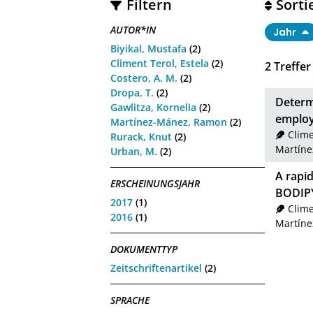
Filtern
Sorti
AUTOR*IN
Jahr
Biyikal, Mustafa
(2)
Climent Terol, Estela
(2)
2
Treffer
Costero, A. M.
(2)
Dropa, T.
(2)
Determ
Gawlitza, Kornelia
(2)
employi
Martínez-Mánez, Ramon
(2)
Clime
Rurack, Knut
(2)
Martín
Urban, M.
(2)
A rapid
ERSCHEINUNGSJAHR
BODIPY-
2017
(1)
Clime
2016
(1)
Martín
DOKUMENTTYP
Zeitschriftenartikel
(2)
SPRACHE