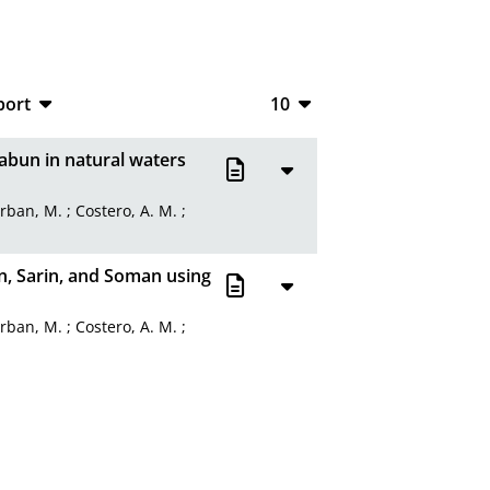
port
10
CSV
10
abun in natural waters
RIS
20
rban, M.
;
Costero, A. M.
;
XML
50
100
un, Sarin, and Soman using
rban, M.
;
Costero, A. M.
;