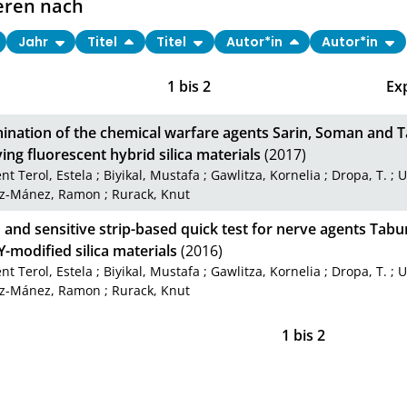
eren nach
Jahr
Titel
Titel
Autor*in
Autor*in
1
bis
2
Ex
ination of the chemical warfare agents Sarin, Soman and T
ng fluorescent hybrid silica materials
(2017)
nt Terol, Estela
;
Biyikal, Mustafa
;
Gawlitza, Kornelia
;
Dropa, T.
;
U
ez-Mánez, Ramon
;
Rurack, Knut
 and sensitive strip-based quick test for nerve agents Tab
modified silica materials
(2016)
nt Terol, Estela
;
Biyikal, Mustafa
;
Gawlitza, Kornelia
;
Dropa, T.
;
U
ez-Mánez, Ramon
;
Rurack, Knut
1
bis
2