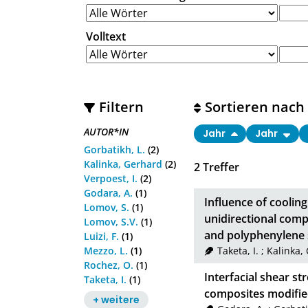
Volltext
Filtern
Sortieren nach
AUTOR*IN
Jahr
Jahr
Gorbatikh, L.
(2)
Kalinka, Gerhard
(2)
2
Treffer
Verpoest, I.
(2)
Godara, A.
(1)
Influence of cooling
Lomov, S.
(1)
unidirectional comp
Lomov, S.V.
(1)
and polyphenylene 
Luizi, F.
(1)
Mezzo, L.
(1)
Taketa, I.
;
Kalinka,
Rochez, O.
(1)
Interfacial shear st
Taketa, I.
(1)
composites modifie
+ weitere