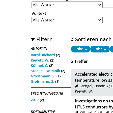
Volltext
Filtern
Sortieren nach
AUTOR*IN
Jahr
Jahr
Bardl, Richard
(2)
Kiewitt, W.
(2)
2
Treffer
Kühnel, C.
(2)
Stengel, Dominik
(2)
Accelerated electric
Grossmann, S.
(1)
temperature low sa
Großmann, S.
(1)
Stengel, Dominik
;
B
Kiewitt, W.
ERSCHEINUNGSJAHR
2017
(2)
Investigations on t
HTLS conductors by 
DOKUMENTTYP
Kühnel, C.
;
Bardl, 