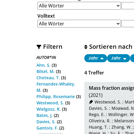
Volltext
Filtern
Sortieren nach
AUTOR*IN
Jahr
Jahr
Ahn, S.
(3)
Bilsel, M.
(3)
4
Treffer
Choteau, T.
(3)
Fernandes-Whaley,
Mass fraction assig
M.
(3)
(2021)
Philipp, Rosemarie
(3)
Westwood, S.
;
Mart
Westwood, S.
(3)
Davies, S.
;
Moawad, M
Wielgosz, R.
(3)
Rego, E.
;
Wollinger, W
Bates, J.
(2)
Oliveira, R.
;
Melanson,
Davies, S.
(2)
Huang, T.
;
Zhang, W.
Gantois, F.
(2)
Wang, H.
;
Su, F.
;
Zhan