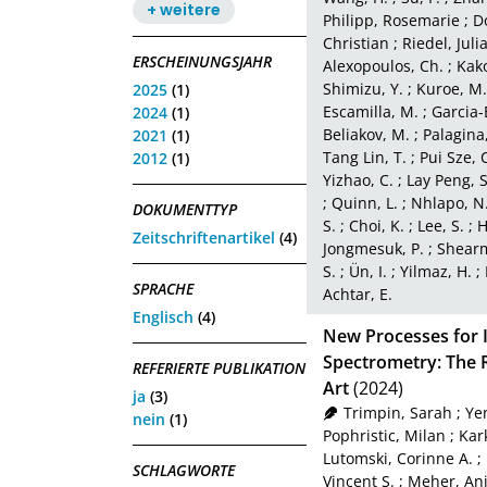
+ weitere
Philipp, Rosemarie
;
D
Christian
;
Riedel, Juli
ERSCHEINUNGSJAHR
Alexopoulos, Ch.
;
Kako
Shimizu, Y.
;
Kuroe, M.
2025
(1)
Escamilla, M.
;
Garcia-
2024
(1)
Beliakov, M.
;
Palagina
2021
(1)
Tang Lin, T.
;
Pui Sze, 
2012
(1)
Yizhao, C.
;
Lay Peng, S
;
Quinn, L.
;
Nhlapo, N
DOKUMENTTYP
S.
;
Choi, K.
;
Lee, S.
;
H
Zeitschriftenartikel
(4)
Jongmesuk, P.
;
Shearm
S.
;
Ün, I.
;
Yilmaz, H.
;
SPRACHE
Achtar, E.
Englisch
(4)
New Processes for 
Spectrometry: The R
REFERIERTE PUBLIKATION
Art
(2024)
ja
(3)
Trimpin, Sarah
;
Yen
nein
(1)
Pophristic, Milan
;
Kar
Lutomski, Corinne A.
;
SCHLAGWORTE
Vincent S.
;
Meher, Ani