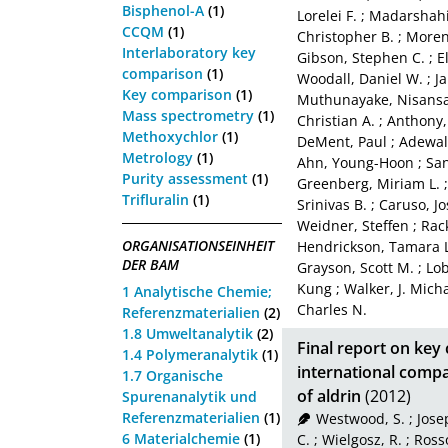
Bisphenol-A
(1)
Lorelei F.
;
Madarshahi
CCQM
(1)
Christopher B.
;
Moren
Interlaboratory key
Gibson, Stephen C.
;
E
comparison
(1)
Woodall, Daniel W.
;
Ja
Key comparison
(1)
Muthunayake, Nisansa
Mass spectrometry
(1)
Christian A.
;
Anthony,
Methoxychlor
(1)
DeMent, Paul
;
Adewal
Metrology
(1)
Ahn, Young-Hoon
;
Sa
Purity assessment
(1)
Greenberg, Miriam L.
Trifluralin
(1)
Srinivas B.
;
Caruso, Jo
Weidner, Steffen
;
Rack
ORGANISATIONSEINHEIT
Hendrickson, Tamara L
DER BAM
Grayson, Scott M.
;
Lob
Kung
;
Walker, J. Mich
1 Analytische Chemie;
Charles N.
Referenzmaterialien
(2)
1.8 Umweltanalytik
(2)
Final report on key
1.4 Polymeranalytik
(1)
international compa
1.7 Organische
of aldrin
(2012)
Spurenanalytik und
Referenzmaterialien
(1)
Westwood, S.
;
Jose
6 Materialchemie
(1)
C.
;
Wielgosz, R.
;
Rosso