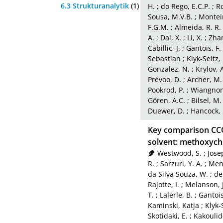
6.3 Strukturanalytik
(1)
H.
;
do Rego, E.C.P.
;
Ro
Sousa, M.V.B.
;
Monteir
F.G.M.
;
Almeida, R. R.
A.
;
Dai, X.
;
Li, X.
;
Zha
Cabillic, J.
;
Gantois, F.
Sebastian
;
Klyk-Seitz
Gonzalez, N.
;
Krylov, 
Prévoo, D.
;
Archer, M.
Pookrod, P.
;
Wiangnon
Gören, A.C.
;
Bilsel, M.
Duewer, D.
;
Hancock, 
Key comparison CCQ
solvent: methoxychlo
Westwood, S.
;
Jose
R.
;
Sarzuri, Y. A.
;
Men
da Silva Souza, W.
;
de
Rajotte, I.
;
Melanson, J
T.
;
Lalerle, B.
;
Gantois
Kaminski, Katja
;
Klyk-
Skotidaki, E.
;
Kakoulid