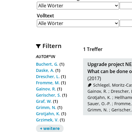
Volltext
Filtern
1
Treffer
AUTOR*IN
Upgrade project NE
Buchert, G.
(1)
Daske, A.
(1)
What can be done 
Drescher, L.
(1)
(2017)
Fromme, M.
(1)
Schlegel, Moritz-Ca
Gainov, R.
(1)
Gainov, R.
;
Drescher, 
Gerischer, S.
(1)
Grotjahn, K.
;
Hellham
Graf, W.
(1)
Sauer, O.-P.
;
Fromme,
Grimm, N.
(1)
Grimm, N.
;
Gerischer,
Grotjahn, K.
(1)
Grzimek, V.
(1)
+ weitere