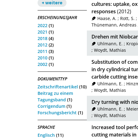
+ weitere
cultures: uptake, ox
responses
(2012)
ERSCHEINUNGSJAHR
Haase, A.
;
Rott, S.
Thünemann, Andreas
2022
(1)
2021
(1)
Drehen mit Niobcar
2018
(4)
Uhlmann, E.
;
Kropi
2012
(2)
;
Woydt, Mathias
2011
(3)
2010
(1)
Substitution of com
2002
(1)
in dry cylindrical 
carbide cutting inse
DOKUMENTTYP
Uhlmann, E.
;
Hinzm
Zeitschriftenartikel
(10)
;
Woydt, Mathias
Beitrag zu einem
Tagungsband
(1)
Dry turning with ni
Corrigendum
(1)
Uhlmann, E.
;
Meier
Forschungsbericht
(1)
;
Woydt, Mathias
Increased tool per
SPRACHE
cutting materials in
Englisch
(11)