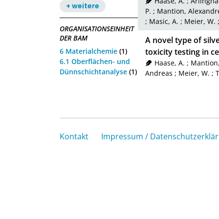
Haase, A.
;
Arlinghau
+ weitere
P.
;
Mantion, Alexandr
;
Masic, A.
;
Meier, W.
ORGANISATIONSEINHEIT
DER BAM
A novel type of silv
6 Materialchemie
(1)
toxicity testing in c
6.1 Oberflächen- und
Haase, A.
;
Mantion
Dünnschichtanalyse
(1)
Andreas
;
Meier, W.
;
T
Kontakt
Impressum / Datenschutzerklä