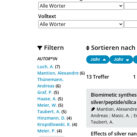
Volltext
Filtern
Sortieren nach
AUTOR*IN
Jahr
Jahr
Luch, A.
(7)
Mantion, Alexandre
(6)
13
Treffer
1
Thünemann,
Andreas
(6)
Graf, P.
(5)
Biomimetic synthesi
Haase, A.
(5)
silver/peptide/silic
Meier, W.
(5)
Mantion, Alexandre
Taubert, A.
(5)
Andreas
;
Masic, A.
;
E
Hinzmann, D.
(4)
Taubert, A.
Kropidlowski, K.
(4)
Meier, P.
(4)
Effects of silver na