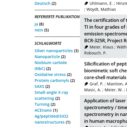
Deutsch
(2)
Uhlmann, E.
;
Hinzm
;
Woydt, Mathias
REFERIERTE PUBLIKATION
The certification of
ja
(8)
TI in four grades of
nein
(5)
emission spectrome
BCR-325R, Project 
SCHLAGWORTE
Meier, Klaus
;
Wäth
Silver nanoparticles
(3)
Robouch, P.
Nanoparticle
(2)
Niobium carbide
Silicification of pep
(NbC)
(2)
biomimetic soft che
Oxidative stress
(2)
core-shell materials
Protein carbonyls
(2)
Graf, P.
;
Mantion, 
SAXS
(2)
Masic, A.
;
Meier, W.
;
Small-angle X-ray
scattering
(2)
Application of lase
Turning
(2)
spectrometry / time
ACEnano
(1)
spectrometry in nan
Ag/peptide@SiO2
in human macrophag
nanostructures
(1)