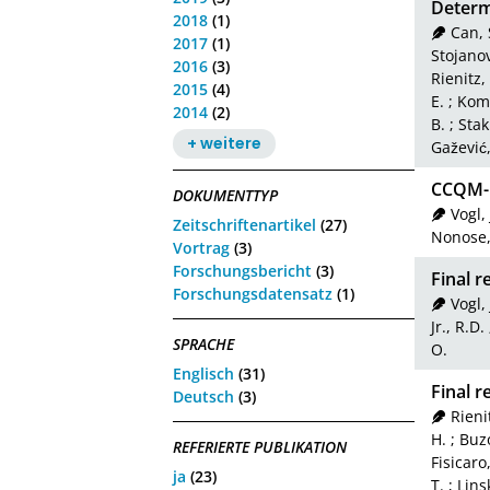
Determi
2018
(1)
Can, 
2017
(1)
Stojanov
2016
(3)
Rienitz,
2015
(4)
E.
;
Koma
2014
(2)
B.
;
Stak
+ weitere
Gažević,
CCQM-P
DOKUMENTTYP
Vogl,
Zeitschriftenartikel
(27)
Nonose,
Vortrag
(3)
Forschungsbericht
(3)
Final 
Forschungsdatensatz
(1)
Vogl,
Jr., R.D.
SPRACHE
O.
Englisch
(31)
Final 
Deutsch
(3)
Rieni
H.
;
Buz
REFERIERTE PUBLIKATION
Fisicaro,
ja
(23)
T.
;
Lins