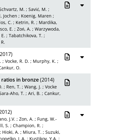
Schvartz, M.
;
Savić, M.
;
l, Jochen
;
Koenig, Maren
;
os, C.
;
Ketrin, R.
;
Mardika,
sco, E.
;
Zoń, A.
;
Warzywoda,
 E.
;
Tabatchikova, T.
;
 R.
2017)
.
;
Vocke, R. D.
;
Murphy, K.
;
Cankur, O.
ratios in bronze
(2014)
D.
;
Ren, T.
;
Wang, J.
;
Vocke
Sara-Aho, T.
;
Ari, B.
;
Cankur,
2012)
no, J.V.
;
Zon, A.
;
Fung, W.-
ll, S.
;
Champion, R.
;
;
Hioki, A.
;
Miura, T.
;
Suzuki,
opelko, L.A.
;
Kustikov, Y.A.
;