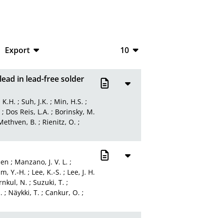
Export
10
CSV
10
ead in lead-free solder
RIS
20
 K.H.
;
Suh, J.K.
;
Min, H.S.
;
XML
50
;
Dos Reis, L.A.
;
Borinsky, M.
Methven, B.
;
Rienitz, O.
;
100
hen
;
Manzano, J. V. L.
;
im, Y.-H.
;
Lee, K.-S.
;
Lee, J. H.
nkul, N.
;
Suzuki, T.
;
.
;
Näykki, T.
;
Cankur, O.
;