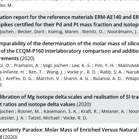
ko, M.
ication report for the reference materials ERM-AE140 and E
spikes certified for their Pd and Pt mass fraction and isoto
 Jochen
;
Becker, Dorit
;
Koenig, Maren
;
Rienitz, O.
;
Noordmann, J.
parability of the determination of the molar mass of silico
s of the CCQM-P160 interlaboratory comparison and additio
rements
(2020)
tz, O.
;
Pramann, A.
;
Vogl, Jochen
;
Lee, K.-S.
;
Yim, Y.-H.
;
Malinovski
-Infante, H.
;
Ren, T.
;
Wang, J.
;
Vocke jr., R. D.
;
Rabb, S: A.
;
Naruk
J.
;
Aref'ev, D. G.
;
Marchin, V.
;
Sharin, A. G.
;
Bulanov, A. D.
;
Potapo
R.
libration of Mg isotope delta scales and realisation of SI tr
 ratios and isotope delta values
(2020)
 Jochen
;
Rosner, M.
;
Kasemann, S. A.
;
Kraft, R.
;
Meixner, A.
;
Noor
essler, J. A.
;
Tatzel, Michael
;
Vocke, R. D.
certainty Paradox: Molar Mass of Enriched Versus Natural 
d
(2020)