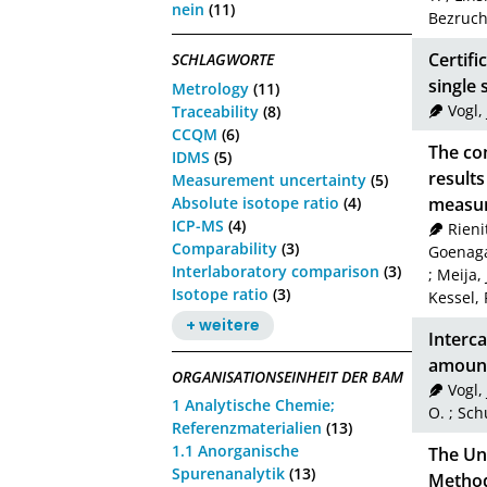
nein
(11)
Bezruch
Certif
SCHLAGWORTE
single 
Metrology
(11)
Vogl,
Traceability
(8)
CCQM
(6)
The com
IDMS
(5)
result
Measurement uncertainty
(5)
Absolute isotope ratio
(4)
measu
ICP-MS
(4)
Rieni
Comparability
(3)
Goenaga
Interlaboratory comparison
(3)
;
Meija, 
Isotope ratio
(3)
Kessel, 
+ weitere
Interca
amount
ORGANISATIONSEINHEIT DER BAM
Vogl,
1 Analytische Chemie;
O.
;
Schu
Referenzmaterialien
(13)
1.1 Anorganische
The Un
Spurenanalytik
(13)
Metho