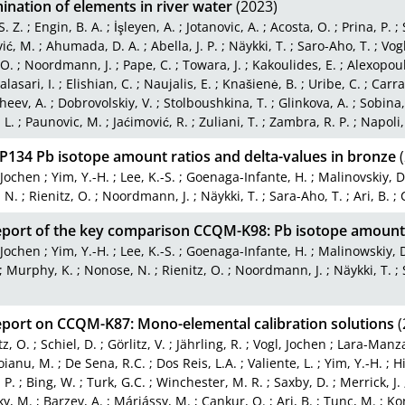
nation of elements in river water
(2023)
S. Z.
;
Engin, B. A.
;
İşleyen, A.
;
Jotanovic, A.
;
Acosta, O.
;
Prina, P.
;
ić, M.
;
Ahumada, D. A.
;
Abella, J. P.
;
Näykki, T.
;
Saro-Aho, T.
;
Vog
 O.
;
Noordmann, J.
;
Pape, C.
;
Towara, J.
;
Kakoulides, E.
;
Alexopoul
lasari, I.
;
Elishian, C.
;
Naujalis, E.
;
Knašienė, B.
;
Uribe, C.
;
Carra
heev, A.
;
Dobrovolskiy, V.
;
Stolboushkina, T.
;
Glinkova, A.
;
Sobina,
 L.
;
Paunovic, M.
;
Jaćimović, R.
;
Zuliani, T.
;
Zambra, R. P.
;
Napoli,
134 Pb isotope amount ratios and delta-values in bronze
(
 Jochen
;
Yim, Y.-H.
;
Lee, K.-S.
;
Goenaga-Infante, H.
;
Malinovskiy, D
 N.
;
Rienitz, O.
;
Noordmann, J.
;
Näykki, T.
;
Sara-Aho, T.
;
Ari, B.
;
report of the key comparison CCQM-K98: Pb isotope amount 
 Jochen
;
Yim, Y.-H.
;
Lee, K.-S.
;
Goenaga-Infante, H.
;
Malinowskiy, 
;
Murphy, K.
;
Nonose, N.
;
Rienitz, O.
;
Noordmann, J.
;
Näykki, T.
;
report on CCQM-K87: Mono-elemental calibration solutions
(
tz, O.
;
Schiel, D.
;
Görlitz, V.
;
Jährling, R.
;
Vogl, Jochen
;
Lara-Manza
oianu, M.
;
De Sena, R.C.
;
Dos Reis, L.A.
;
Valiente, L.
;
Yim, Y.-H.
;
Hi
 P.
;
Bing, W.
;
Turk, G.C.
;
Winchester, M. R.
;
Saxby, D.
;
Merrick, J.
ky, M.
;
Barzev, A.
;
Máriássy, M.
;
Cankur, O.
;
Ari, B.
;
Tunc, M.
;
Kon