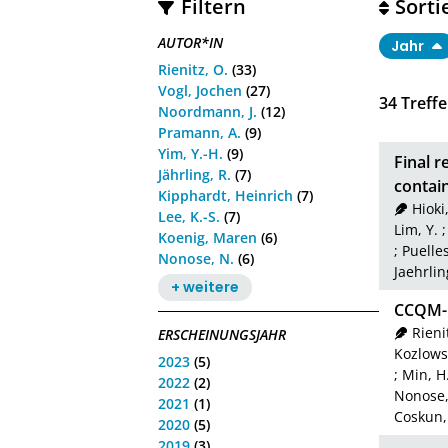
Filtern
Sorti
AUTOR*IN
Jahr
Rienitz, O.
(33)
Vogl, Jochen
(27)
34
Treffe
Noordmann, J.
(12)
Pramann, A.
(9)
Yim, Y.-H.
(9)
Final r
Jährling, R.
(7)
contain
Kipphardt, Heinrich
(7)
Hioki
Lee, K.-S.
(7)
Lim, Y.
Koenig, Maren
(6)
;
Puelles
Nonose, N.
(6)
Jaehrlin
+ weitere
CCQM-K1
Rieni
ERSCHEINUNGSJAHR
Kozlows
2023
(5)
;
Min, H.
2022
(2)
Nonose,
2021
(1)
Coskun, 
2020
(5)
2019
(3)