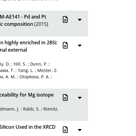
RM-AE141 - Pd and Pt
pic composition
(2015)
n highly enriched in 28Si:
nal external
y, D.
;
Hill, S.
;
Dunn, P.
;
awa, T.
;
Yang, L.
;
Mester, Z.
v, A. M.
;
Otopkova, P. A.
;
aceability for Mg isotope
dmann, J.
;
Rabb, S.
;
Rienitz,
Silicon Used in the XRCD