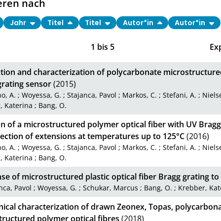
eren nach
Jahr
Titel
Titel
Autor*in
Autor*in
1
bis
5
Ex
tion and characterization of polycarbonate microstructured
grating sensor
(2015)
o, A.
;
Woyessa, G.
;
Stajanca, Pavol
;
Markos, C.
;
Stefani, A.
;
Niels
, Katerina
;
Bang, O.
n of a microstructured polymer optical fiber with UV Bragg 
ection of extensions at temperatures up to 125°C
(2016)
o, A.
;
Woyessa, G.
;
Stajanca, Pavol
;
Markos, C.
;
Stefani, A.
;
Niels
, Katerina
;
Bang, O.
e of microstructured plastic optical fiber Bragg grating t
nca, Pavol
;
Woyessa, G.
;
Schukar, Marcus
;
Bang, O.
;
Krebber, Kat
ical characterization of drawn Zeonex, Topas, polycarbo
tructured polymer optical fibres
(2018)