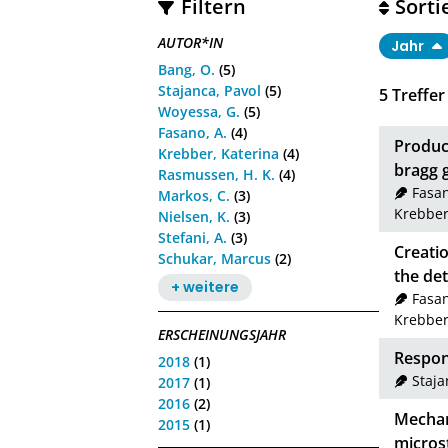
Filtern
Sorti
AUTOR*IN
Jahr
Bang, O.
(5)
Stajanca, Pavol
(5)
5
Treffer
Woyessa, G.
(5)
Fasano, A.
(4)
Produc
Krebber, Katerina
(4)
bragg 
Rasmussen, H. K.
(4)
Fasan
Markos, C.
(3)
Krebber
Nielsen, K.
(3)
Stefani, A.
(3)
Creatio
Schukar, Marcus
(2)
the det
+ weitere
Fasan
Krebber
ERSCHEINUNGSJAHR
Respons
2018
(1)
Staja
2017
(1)
2016
(2)
Mechan
2015
(1)
micros