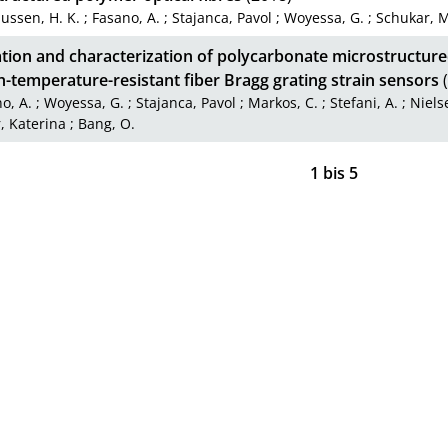
ussen, H. K.
;
Fasano, A.
;
Stajanca, Pavol
;
Woyessa, G.
;
Schukar, 
tion and characterization of polycarbonate microstructure
h-temperature-resistant fiber Bragg grating strain sensors
(
o, A.
;
Woyessa, G.
;
Stajanca, Pavol
;
Markos, C.
;
Stefani, A.
;
Niels
, Katerina
;
Bang, O.
1
bis
5