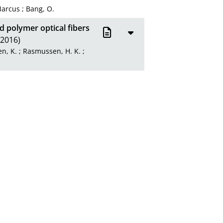
Marcus
;
Bang, O.
d polymer optical fibers
2016)
en, K.
;
Rasmussen, H. K.
;