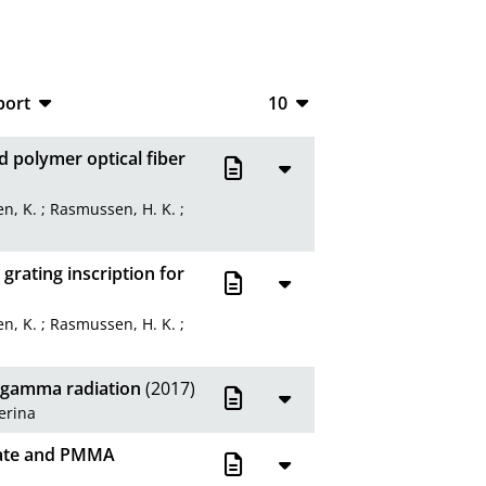
port
10
CSV
10
 polymer optical fiber
RIS
20
en, K.
;
Rasmussen, H. K.
;
XML
50
100
grating inscription for
en, K.
;
Rasmussen, H. K.
;
o gamma radiation
(2017)
erina
nate and PMMA