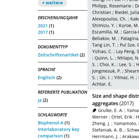
+ weitere
Philipp, Rosemarie
;
D
Christian
;
Riedel, Juli
ERSCHEINUNGSJAHR
Alexopoulos, Ch.
;
Kako
Shimizu, Y.
;
Kuroe, M.
2021
(1)
Escamilla, M.
;
Garcia-
2017
(1)
Beliakov, M.
;
Palagina
Tang Lin, T.
;
Pui Sze, 
DOKUMENTTYP
Yizhao, C.
;
Lay Peng, S
Zeitschriftenartikel
(2)
;
Quinn, L.
;
Nhlapo, N
S.
;
Choi, K.
;
Lee, S.
;
H
SPRACHE
Jongmesuk, P.
;
Shearm
Englisch
(2)
S.
;
Ün, I.
;
Yilmaz, H.
;
Achtar, E.
REFERIERTE PUBLIKATION
Size and shape distr
ja
(2)
aggregates
(2017)
Grulke, E. A.
;
Yamam
SCHLAGWORTE
Werner
;
Ortel, Erik
;
H
Bisphenol-A
(1)
Zheng, J.
;
Yamamoto, 
Interlaboratory key
Stefaniak, A. B.
;
Schwe
comparison
(1)
Herrmann, J.
;
Arakawa