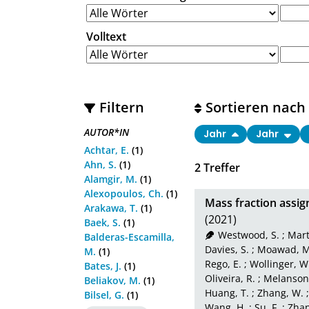
Volltext
Filtern
Sortieren nach
AUTOR*IN
Jahr
Jahr
Achtar, E.
(1)
Ahn, S.
(1)
2
Treffer
Alamgir, M.
(1)
Alexopoulos, Ch.
(1)
Mass fraction assig
Arakawa, T.
(1)
(2021)
Baek, S.
(1)
Westwood, S.
;
Mart
Balderas-Escamilla,
Davies, S.
;
Moawad, M
M.
(1)
Rego, E.
;
Wollinger, W
Bates, J.
(1)
Oliveira, R.
;
Melanson,
Beliakov, M.
(1)
Huang, T.
;
Zhang, W.
Bilsel, G.
(1)
Wang, H.
;
Su, F.
;
Zhan