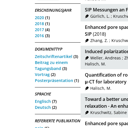
SIP Messungen an F
ERSCHEINUNGSJAHR
Gürlich, L.
;
Kruschw
2020
(1)
2018
(1)
Enhanced pore spac
2017
(4)
SIP
(2018)
2016
(3)
Zhang, Z.
;
Kruschwi
DOKUMENTTYP
Induced polarizatio
Zeitschriftenartikel
(3)
Weller, Andreas
;
Z
Beitrag zu einem
Halisch, M.
Tagungsband
(3)
Vortrag
(2)
Quantification of ro
Posterpräsentation
(1)
μ-CT for laborator
Halisch, M.
SPRACHE
Toward a better und
Englisch
(7)
relaxation - An enh
Deutsch
(2)
Kruschwitz, Sabine
REFERIERTE PUBLIKATION
Enhanced pore space