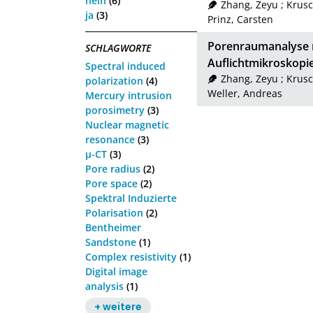
nein
(6)
Zhang, Zeyu
;
Krusc
ja
(3)
Prinz, Carsten
Porenraumanalyse m
SCHLAGWORTE
Auflichtmikroskopi
Spectral induced
Zhang, Zeyu
;
Krusc
polarization
(4)
Weller, Andreas
Mercury intrusion
porosimetry
(3)
Nuclear magnetic
resonance
(3)
µ-CT
(3)
Pore radius
(2)
Pore space
(2)
Spektral Induzierte
Polarisation
(2)
Bentheimer
Sandstone
(1)
Complex resistivity
(1)
Digital image
analysis
(1)
+ weitere