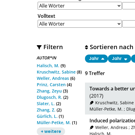
Volltext
Filtern
Sortieren nach
AUTOR*IN
Jahr
Jahr
Halisch, M.
(9)
Kruschwitz, Sabine
(8)
9
Treffer
Weller, Andreas
(6)
Prinz, Carsten
(4)
Towards a better un
Zhang, Zeyu
(3)
(2017)
Dlugosch, R.
(2)
Kruschwitz, Sabine
Slater, L.
(2)
Müller-Petke, M.
;
Dlug
Zhang, Z.
(2)
Gürlich, L.
(1)
Induced polarizatio
Müller-Petke, M.
(1)
Weller, Andreas
;
Z
+ weitere
Halisch, M.