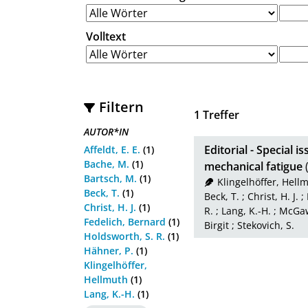
Volltext
Filtern
1
Treffer
AUTOR*IN
Editorial - Special 
Affeldt, E. E.
(1)
Bache, M.
(1)
mechanical fatigue
Bartsch, M.
(1)
Klingelhöffer, Hell
Beck, T.
(1)
Beck, T.
;
Christ, H. J.
;
Christ, H. J.
(1)
R.
;
Lang, K.-H.
;
McGaw
Fedelich, Bernard
(1)
Birgit
;
Stekovich, S.
Holdsworth, S. R.
(1)
Hähner, P.
(1)
Klingelhöffer,
Hellmuth
(1)
Lang, K.-H.
(1)