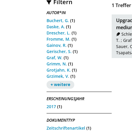
Filtern
1
Treffer
AUTOR*IN
Upgrad
Buchert, G.
(1)
Daske, A.
(1)
medium
Drescher, L.
(1)
Schle
Fromme, M.
(1)
T.
;
Graf
Gainov, R.
(1)
Sauer, O
Gerischer, S.
(1)
Tsapatsa
Graf, W.
(1)
Grimm, N.
(1)
Grotjahn, K.
(1)
Grzimek, V.
(1)
+ weitere
ERSCHEINUNGSJAHR
2017
(1)
DOKUMENTTYP
Zeitschriftenartikel
(1)