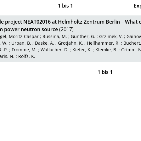
1
bis
1
Ex
e project NEAT02016 at Helmholtz Zentrum Berlin – What 
 power neutron source
(2017)
gel, Moritz-Caspar
;
Russina, M.
;
Günther, G.
;
Grzimek, V.
;
Gainov
, W.
;
Urban, B.
;
Daske, A.
;
Grotjahn, K.
;
Hellhammer, R.
;
Buchert,
.-P.
;
Fromme, M.
;
Wallacher, D.
;
Kiefer, K.
;
Klemke, B.
;
Grimm, N
ris, N.
;
Rolfs, K.
1
bis
1