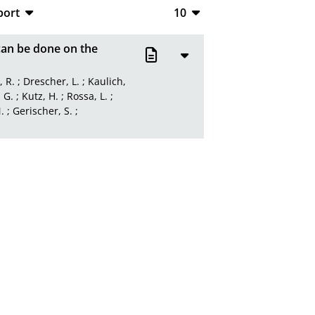
port
10
CSV
10
can be done on the
RIS
20
, R.
;
Drescher, L.
;
Kaulich,
XML
50
 G.
;
Kutz, H.
;
Rossa, L.
;
.
;
Gerischer, S.
;
100