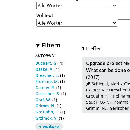
Volltext
Filtern
1
Treffer
AUTOR*IN
Upgrade project NE
Buchert, G.
(1)
Daske, A.
(1)
What can be done 
Drescher, L.
(1)
(2017)
Fromme, M.
(1)
Schlegel, Moritz-Ca
Gainov, R.
(1)
Gainov, R.
;
Drescher, 
Gerischer, S.
(1)
Grotjahn, K.
;
Hellham
Graf, W.
(1)
Sauer, O.-P.
;
Fromme,
Grimm, N.
(1)
Grimm, N.
;
Gerischer,
Grotjahn, K.
(1)
Grzimek, V.
(1)
+ weitere