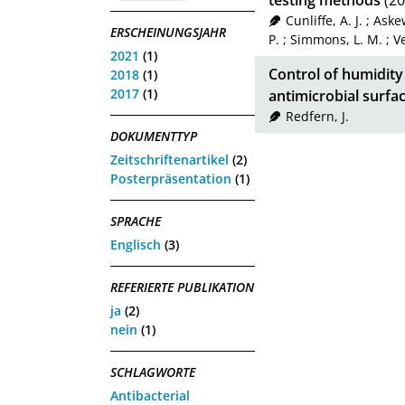
testing methods
(20
Cunliffe, A. J.
;
Askew
ERSCHEINUNGSJAHR
P.
;
Simmons, L. M.
;
Ve
2021
(1)
Control of humidity 
2018
(1)
2017
(1)
antimicrobial surfa
Redfern, J.
DOKUMENTTYP
Zeitschriftenartikel
(2)
Posterpräsentation
(1)
SPRACHE
Englisch
(3)
REFERIERTE PUBLIKATION
ja
(2)
nein
(1)
SCHLAGWORTE
Antibacterial