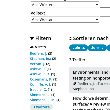
Volltext
Filtern
Sortieren nach
AUTOR*IN
Jahr
Jahr
Redfern, J.
(3)
Stephan, Ina
(2)
3
Treffer
Verran, J.
(2)
Askew, P.
(1)
Environmental and e
Askew, P. D.
(1)
testing on nonporou
Cosemans, P.
(1)
Redfern, J.
;
Tucker, 
Cunliffe, A. J.
(1)
Stephan, Ina
Iredale, G.
(1)
Simmons, L.
(1)
How do we determine
Simmons, L. M.
(1)
surface? A review o
+ weitere