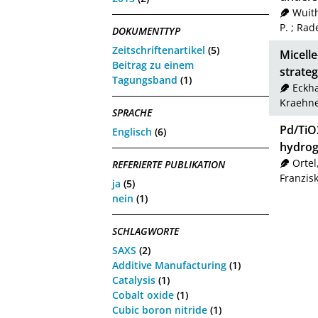
Wuith
P.
;
Rad
DOKUMENTTYP
Zeitschriftenartikel
(5)
Micelle
Beitrag zu einem
strateg
Tagungsband
(1)
Eckha
Kraehne
SPRACHE
Pd/TiO2
Englisch
(6)
hydrog
Ortel
REFERIERTE PUBLIKATION
Franzis
ja
(5)
nein
(1)
SCHLAGWORTE
SAXS
(2)
Additive Manufacturing
(1)
Catalysis
(1)
Cobalt oxide
(1)
Cubic boron nitride
(1)