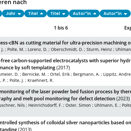
eren nach
Jahr
Titel
Titel
Autor*in
Autor*in
1
bis
6
Ex
ess-cBN as cutting material for ultra-precision machining of
 J.
;
Polte, M.
;
Lorenz, D.
;
Oberschmidt, D.
;
Sturm, Heinz
;
Uhlmann
-free carbon-supported electrocatalysts with superior hydr
mance by soft templating
(2017)
meier, D.
;
Bernicke, M.
;
Ortel, Erik
;
Bergmann, A.
;
Lippitz, Andr
, P.
;
Polte, J.
;
Kraehnert, R.
 monitoring of the laser powder bed fusion process by the
aphy and melt pool monitoring for defect detection
(2023)
schner, Nils
;
Heinrichsdorff, F.
;
Oster, Simon
;
Uhlmann, E.
;
Polte
ntrolled synthesis of colloidal silver nanoparticles based o
tanding
(2013)