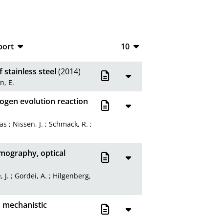
port
10
CSV
10
 stainless steel
(2014)
RIS
20
, E.
XML
50
ogen evolution reaction
100
eas
;
Nissen, J.
;
Schmack, R.
;
rmography, optical
, J.
;
Gordei, A.
;
Hilgenberg,
n mechanistic