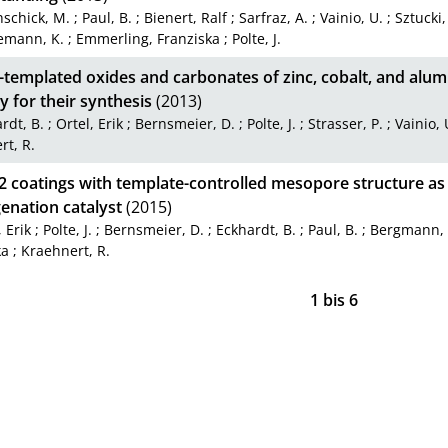
schick, M.
;
Paul, B.
;
Bienert, Ralf
;
Sarfraz, A.
;
Vainio, U.
;
Sztucki,
emann, K.
;
Emmerling, Franziska
;
Polte, J.
-templated oxides and carbonates of zinc, cobalt, and alu
y for their synthesis
(2013)
rdt, B.
;
Ortel, Erik
;
Bernsmeier, D.
;
Polte, J.
;
Strasser, P.
;
Vainio, 
rt, R.
 coatings with template-controlled mesopore structure as 
enation catalyst
(2015)
, Erik
;
Polte, J.
;
Bernsmeier, D.
;
Eckhardt, B.
;
Paul, B.
;
Bergmann, 
ka
;
Kraehnert, R.
1
bis
6