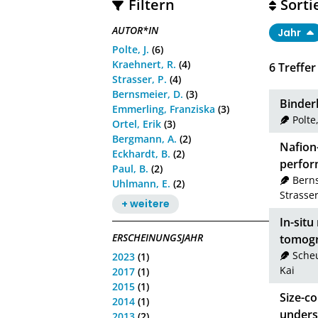
Filtern
Sorti
AUTOR*IN
Jahr
Polte, J.
(6)
Kraehnert, R.
(4)
6
Treffer
Strasser, P.
(4)
Bernsmeier, D.
(3)
Binderl
Emmerling, Franziska
(3)
Polte,
Ortel, Erik
(3)
Bergmann, A.
(2)
Nafion
Eckhardt, B.
(2)
perfor
Paul, B.
(2)
Berns
Uhlmann, E.
(2)
Strasser
+ weitere
In-situ
ERSCHEINUNGSJAHR
tomogr
Scheu
2023
(1)
Kai
2017
(1)
2015
(1)
Size-co
2014
(1)
unders
2013
(2)