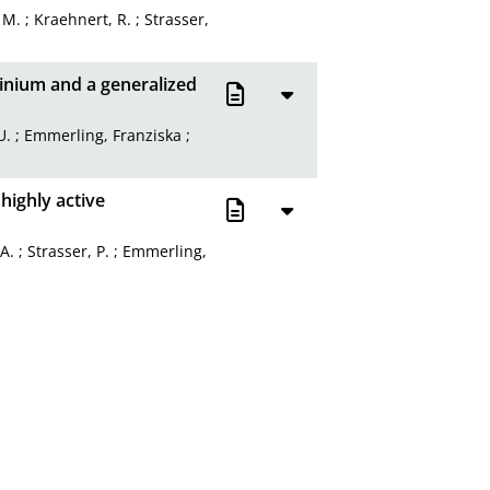
 M.
;
Kraehnert, R.
;
Strasser,
minium and a generalized
U.
;
Emmerling, Franziska
;
highly active
A.
;
Strasser, P.
;
Emmerling,