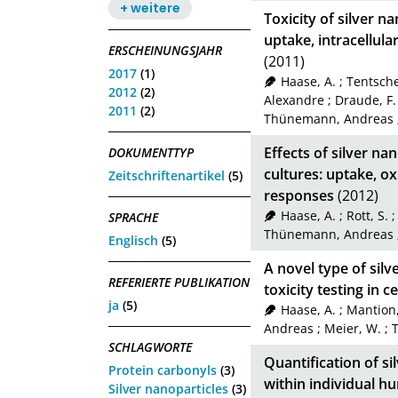
+ weitere
Toxicity of silver 
uptake, intracellula
ERSCHEINUNGSJAHR
(2011)
2017
(1)
Haase, A.
;
Tentscher
2012
(2)
Alexandre
;
Draude, F.
2011
(2)
Thünemann, Andreas
Effects of silver na
DOKUMENTTYP
cultures: uptake, ox
Zeitschriftenartikel
(5)
responses
(2012)
Haase, A.
;
Rott, S.
SPRACHE
Thünemann, Andreas
Englisch
(5)
A novel type of silv
REFERIERTE PUBLIKATION
toxicity testing in c
ja
(5)
Haase, A.
;
Mantion
Andreas
;
Meier, W.
;
T
SCHLAGWORTE
Quantification of si
Protein carbonyls
(3)
within individual 
Silver nanoparticles
(3)