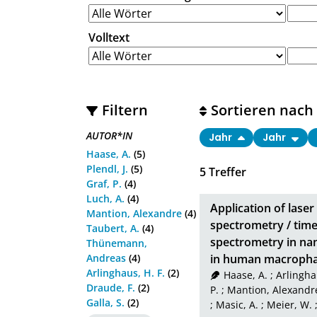
Volltext
Filtern
Sortieren nach
AUTOR*IN
Jahr
Jahr
Haase, A.
(5)
Plendl, J.
(5)
5
Treffer
Graf, P.
(4)
Luch, A.
(4)
Application of lase
Mantion, Alexandre
(4)
spectrometry / time
Taubert, A.
(4)
spectrometry in nan
Thünemann,
Andreas
(4)
in human macrophag
Arlinghaus, H. F.
(2)
Haase, A.
;
Arlinghau
Draude, F.
(2)
P.
;
Mantion, Alexandr
Galla, S.
(2)
;
Masic, A.
;
Meier, W.