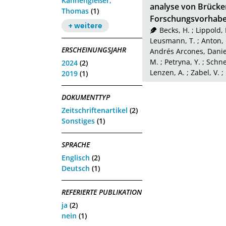
Kannengießer,
analyse von Brücke
Thomas
(1)
Forschungsvorhab
+ weitere
Becks, H.
;
Lippold, 
Leusmann, T.
;
Anton, 
ERSCHEINUNGSJAHR
Andrés Arcones, Danie
M.
;
Petryna, Y.
;
Schne
2024
(2)
Lenzen, A.
;
Zabel, V.
;
2019
(1)
DOKUMENTTYP
Zeitschriftenartikel
(2)
Sonstiges
(1)
SPRACHE
Englisch
(2)
Deutsch
(1)
REFERIERTE PUBLIKATION
ja
(2)
nein
(1)