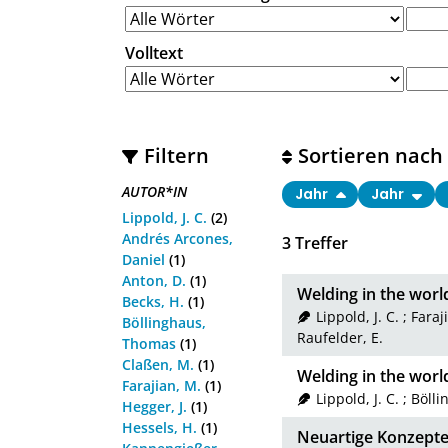
Volltext
Filtern
Sortieren nach
AUTOR*IN
Jahr
Jahr
Lippold, J. C.
(2)
Andrés Arcones,
3
Treffer
Daniel
(1)
Anton, D.
(1)
Welding in the worl
Becks, H.
(1)
Lippold, J. C.
;
Faraj
Böllinghaus,
Raufelder, E.
Thomas
(1)
Claßen, M.
(1)
Welding in the worl
Farajian, M.
(1)
Lippold, J. C.
;
Bölli
Hegger, J.
(1)
Hessels, H.
(1)
Neuartige Konzepte