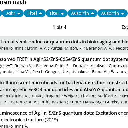
eren nach
Jahr
Titel
Titel
Autor*in
Autor*in
1
bis
4
Ex
ation of semiconductor quantum dots in bioimaging and bi
nenko, Irina
;
Litvin, A.P.
;
Purcell-Milton, F.
;
Baranov, A. V.
;
Fedoro
esolved FRET in AgInS2/ZnS-CdSe/ZnS quantum dot system
gneevT, Roman V.
;
Parfenov, Peter S.
;
Dubavik, Aliaksei
;
Cherevkov
nenko, Irina V.
;
Resch-Genger, Ute
;
Ushakova, Elena V.
;
Baranov,
o-fluorescent microbeads for bacteria detection construc
aramagnetic Fe3O4 nanoparticles and AIS/ZnS quantum do
nenko, Irina V.
;
Kusic, Dragana
;
Weigert, Florian
;
Stafford, S.
;
Don
, Y.
;
Baranov, A. V.
;
Rühl, Bastian
;
Kunte, Hans-Jörg
;
Gun'ko, Y. K
uminescence of Ag–In–S/ZnS quantum dots: Excitation ene
electronic structure
(2019)
nenko, Irina V.