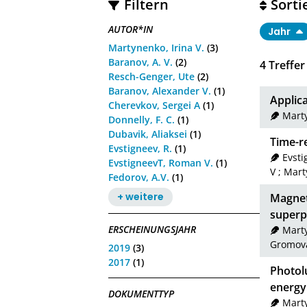
Filtern
Sorti
AUTOR*IN
Jahr
Martynenko, Irina V.
(3)
Baranov, A. V.
(2)
4
Treffer
Resch-Genger, Ute
(2)
Baranov, Alexander V.
(1)
Applic
Cherevkov, Sergei A
(1)
Marty
Donnelly, F. C.
(1)
Dubavik, Aliaksei
(1)
Time-r
Evstigneev, R.
(1)
Evsti
EvstigneevT, Roman V.
(1)
V
;
Marty
Fedorov, A.V.
(1)
+ weitere
Magnet
superp
ERSCHEINUNGSJAHR
Marty
Gromova
2019
(3)
2017
(1)
Photol
energy 
DOKUMENTTYP
Marty