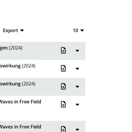
Export
10
CSV
10
ngen
(2024)
RIS
20
XML
50
nswirkung
(2024)
100
nswirkung
(2024)
aves in Free Field
aves in Free Field