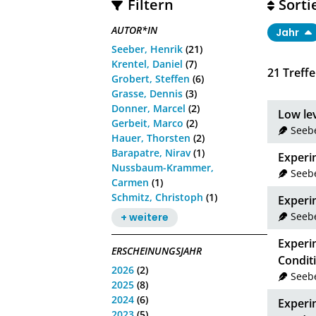
Filtern
Sorti
AUTOR*IN
Jahr
Seeber, Henrik
(21)
Krentel, Daniel
(7)
21
Treffe
Grobert, Steffen
(6)
Grasse, Dennis
(3)
Donner, Marcel
(2)
Low lev
Gerbeit, Marco
(2)
Seebe
Hauer, Thorsten
(2)
Barapatre, Nirav
(1)
Experi
Nussbaum-Krammer,
Seebe
Carmen
(1)
Schmitz, Christoph
(1)
Experi
Seebe
+ weitere
Experi
ERSCHEINUNGSJAHR
Condit
2026
(2)
Seebe
2025
(8)
2024
(6)
Experi
2023
(5)