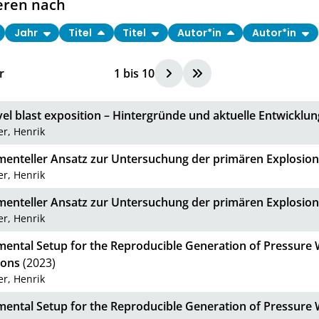
eren nach
Jahr
Titel
Titel
Autor*in
Autor*in
r
1
bis
10
el blast exposition – Hintergründe und aktuelle Entwicklu
r, Henrik
menteller Ansatz zur Untersuchung der primären Explosio
r, Henrik
menteller Ansatz zur Untersuchung der primären Explosio
r, Henrik
mental Setup for the Reproducible Generation of Pressure W
ions
(2023)
r, Henrik
mental Setup for the Reproducible Generation of Pressure W