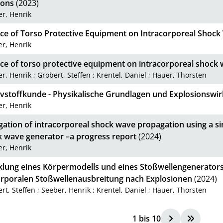
ions
(2023)
r, Henrik
nce of Torso Protective Equipment on Intracorporeal Shoc
r, Henrik
nce of torso protective equipment on intracorporeal shock
r, Henrik
;
Grobert, Steffen
;
Krentel, Daniel
;
Hauer, Thorsten
ivstoffkunde - Physikalische Grundlagen und Explosionswi
r, Henrik
gation of intracorporeal shock wave propagation using a s
k wave generator –a progress report
(2024)
r, Henrik
klung eines Körpermodells und eines Stoßwellengenerators
orporalen Stoßwellenausbreitung nach Explosionen
(2024)
rt, Steffen
;
Seeber, Henrik
;
Krentel, Daniel
;
Hauer, Thorsten
1
bis
10