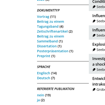
Condit
Seebe
DOKUMENTTYP
Influe
Vortrag
(11)
Seebe
Beitrag zu einem
Tagungsband
(4)
Influe
Zeitschriftenartikel
(2)
Seebe
Beitrag zu einem
Sammelband
(1)
Explos
Dissertation
(1)
Seebe
Posterpräsentation
(1)
Preprint
(1)
Investi
a shoc
SPRACHE
Seebe
Englisch
(14)
Deutsch
(7)
Entwic
intrak
REFERIERTE PUBLIKATION
Grobe
nein
(19)
ja
(2)