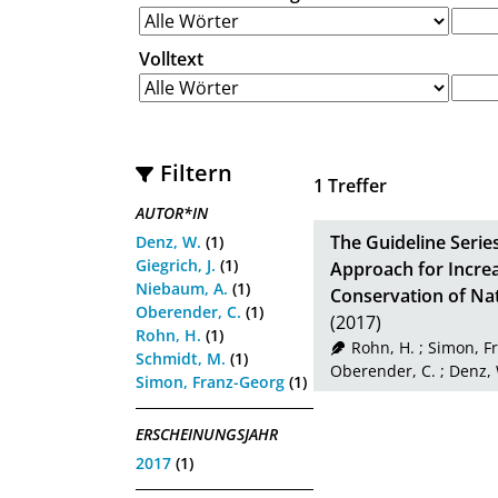
Volltext
Filtern
1
Treffer
AUTOR*IN
The Guideline Serie
Denz, W.
(1)
Giegrich, J.
(1)
Approach for Increa
Niebaum, A.
(1)
Conservation of Nat
Oberender, C.
(1)
(2017)
Rohn, H.
(1)
Rohn, H.
;
Simon, F
Schmidt, M.
(1)
Oberender, C.
;
Denz,
Simon, Franz-Georg
(1)
ERSCHEINUNGSJAHR
2017
(1)