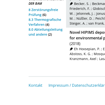
DER BAM
Becker, S.
;
Beckman
Friederich, F.
;
Globisc
8 Zerstörungsfreie
W.
;
Jelonnek, J.
;
Jonusc
Prüfung
(6)
M.
;
Nüßler, D.
;
Peichl
8.3 Thermografische
Steiger, A.
;
van Frank,
Verfahren
(4)
8.0 Abteilungsleitung
Novel HIPIMS depos
und andere
(2)
for environmental 
(2018)
Eh Hovsepian, P.
;
E
Abstoss, K. G.
;
Mosque
Kranzmann, Axel
;
Las
Kontakt
Impressum / Datenschutzerklä