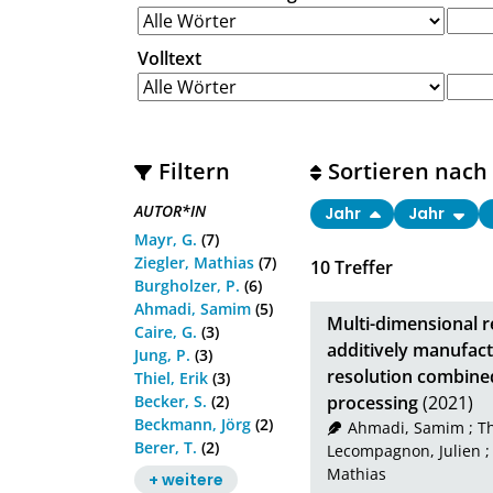
Volltext
Filtern
Sortieren nach
AUTOR*IN
Jahr
Jahr
Mayr, G.
(7)
Ziegler, Mathias
(7)
10
Treffer
Burgholzer, P.
(6)
Ahmadi, Samim
(5)
Multi-dimensional re
Caire, G.
(3)
additively manufac
Jung, P.
(3)
resolution combine
Thiel, Erik
(3)
Becker, S.
(2)
processing
(2021)
Beckmann, Jörg
(2)
Ahmadi, Samim
;
T
Berer, T.
(2)
Lecompagnon, Julien
Mathias
+ weitere