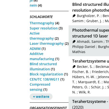
ja
(6)
Blind structured ill
nein
(4)
resolution phototh
Burgholzer, P.
;
Bere
SCHLAGWORTE
Samim
;
Gruber, J.
;
Ma
Thermography
(4)
Super resolution
(3)
Photothermal super
Active
structured 1D laser 
thermography
(2)
Ahmadi, Samim
;
Th
Laser thermography
(2)
Philipp Daniel
;
Burgho
ADMM
(1)
Mathias
Additive
manufacturing
(1)
Terahertzsysteme 
Blind structured
Becker, S.
;
Beckman
illumination
(1)
Fischer, B.
;
Friederich,
Block regularization
(1)
Hübers, H.-W.
;
Jelonne
CEN/TC 138/WG11
(1)
T.
;
Marquardt, E.
;
Ma
Compressed
Peters, O.
;
Schür, J.
;
S
sensing
(1)
N.
;
Wilk, R.
+ weitere
Terahertzsysteme -
(2020)
ORGANISATIONSEINHEIT