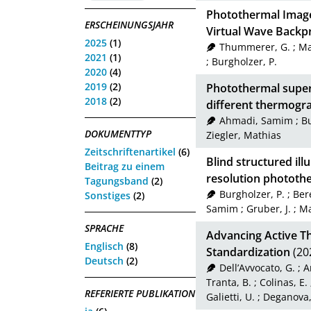
Photothermal Image
ERSCHEINUNGSJAHR
Virtual Wave Backp
2025
(1)
Thummerer, G.
;
Ma
2021
(1)
;
Burgholzer, P.
2020
(4)
2019
(2)
Photothermal super
2018
(2)
different thermogr
Ahmadi, Samim
;
Bu
DOKUMENTTYP
Ziegler, Mathias
Zeitschriftenartikel
(6)
Blind structured ill
Beitrag zu einem
resolution phototh
Tagungsband
(2)
Burgholzer, P.
;
Bere
Sonstiges
(2)
Samim
;
Gruber, J.
;
Ma
SPRACHE
Advancing Active T
Englisch
(8)
Standardization
(20
Deutsch
(2)
Dell’Avvocato, G.
;
A
Tranta, B.
;
Colinas, E.
REFERIERTE PUBLIKATION
Galietti, U.
;
Deganova,