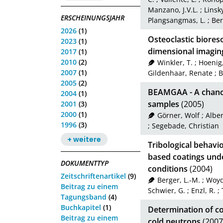
Manzano, J.V.L.
;
Linsk
ERSCHEINUNGSJAHR
Plangsangmas, L.
;
Ber
2026
(1)
Osteoclastic biores
2023
(1)
dimensional imaging
2017
(1)
2010
(2)
Winkler, T.
;
Hoenig,
2007
(1)
Gildenhaar, Renate
;
B
2005
(2)
BEAMGAA - A chance 
2004
(1)
samples
(2005)
2001
(3)
2000
(1)
Görner, Wolf
;
Alber
1996
(3)
;
Segebade, Christian
+ weitere
Tribological behavi
based coatings unde
DOKUMENTTYP
conditions
(2004)
Zeitschriftenartikel
(9)
Berger, L.-M.
;
Woyd
Beitrag zu einem
Schwier, G.
;
Enzl, R.
;
Tagungsband
(4)
Buchkapitel
(1)
Determination of cob
Beitrag zu einem
cold neutrons
(2007