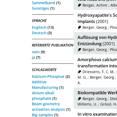
Sammelband
(1)
Berger, Achim
;
Alb
Sonstiges
(1)
Hydroxyapatite's So
SPRACHE
Implants
(2001)
Englisch
(13)
Berger, Georg
;
Plos
Deutsch
(3)
Auflösung von Hydr
Entzündung
(2001)
REFERIERTE PUBLIKATION
Berger, Georg
;
Plos
nein
(9)
ja
(7)
Amorphous calcium
transformation into
SCHLAGWORTE
Driessens, F. C. M.
Kalzium-Phosphat
(2)
M. G.
;
Berger, Georg
Additive
A.
Manufacturing
(1)
Biokompatible Werks
Alcium alkali
phosphate
(1)
Berger, Georg
;
Stei
Beam geometry
Willems, U.
;
Grössl, H.
activation analysis
(1)
In vitro examinatio
Big samples
(1)