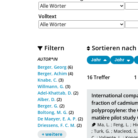
Volltext
Filtern
Sortieren nach
AUTOR*IN
Jahr
Jahr
Berger, Georg
(6)
Berger, Achim
(4)
16
Treffer
1
Knabe, C.
(3)
Willmann, G.
(3)
Adel-Khattab, D.
(2)
International compa
Alber, D.
(2)
fraction of cadmiu
Berger, G.
(2)
polypropylene: the 
Boltong, M. G.
(2)
matière pilot stud
De Maeyer, E. A. P.
(2)
Ma, L.
;
Feng, L.
;
Hi
Driessens, F. C. M.
(2)
;
Turk, G.
;
Macleod, S.
+ weitere
C.
;
Valiente, L.
;
Konope