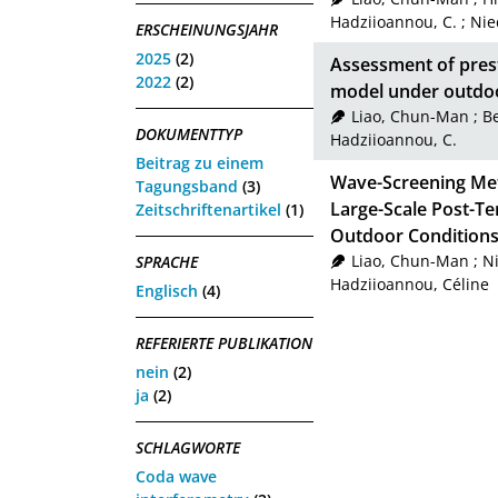
Hadziioannou, C.
;
Nie
ERSCHEINUNGSJAHR
2025
(2)
Assessment of prest
2022
(2)
model under outdoo
Liao, Chun-Man
;
Be
DOKUMENTTYP
Hadziioannou, C.
Beitrag zu einem
Wave-Screening Met
Tagungsband
(3)
Large-Scale Post-T
Zeitschriftenartikel
(1)
Outdoor Condition
Liao, Chun-Man
;
Ni
SPRACHE
Hadziioannou, Céline
Englisch
(4)
REFERIERTE PUBLIKATION
nein
(2)
ja
(2)
SCHLAGWORTE
Coda wave