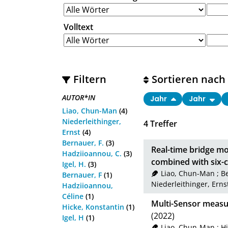
Volltext
Filtern
Sortieren nach
AUTOR*IN
Jahr
Jahr
Liao, Chun-Man
(4)
Niederleithinger,
4
Treffer
Ernst
(4)
Bernauer, F.
(3)
Real-time bridge mo
Hadziioannou, C.
(3)
combined with six
Igel, H.
(3)
Liao, Chun-Man
;
Be
Bernauer, F
(1)
Niederleithinger, Erns
Hadziioannou,
Céline
(1)
Multi-Sensor measu
Hicke, Konstantin
(1)
(2022)
Igel, H
(1)
Liao, Chun-Man
;
Hi