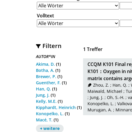
Volltext
Filtern
1
Treffer
AUTOR*IN
CCQM K101 Final re
Akima, D.
(1)
Botha, A.
(1)
K101：Oxygen in nit
Brewer, P.
(1)
matrix contains ar
Guenther, F.
(1)
Zhou, Z.
;
Han, Q.
;
Han, Q.
(1)
Maiwald, Michael
;
Tu
Jung, J.
(1)
;
Jung, J.
;
Oh, S.-H.
;
va
Kelly, M.E.
(1)
Konopelko, L.
;
Valkova
Kipphardt, Heinrich
(1)
Murugan, A.
;
Minnaro
Konopelko, L.
(1)
Macé, T.
(1)
+ weitere